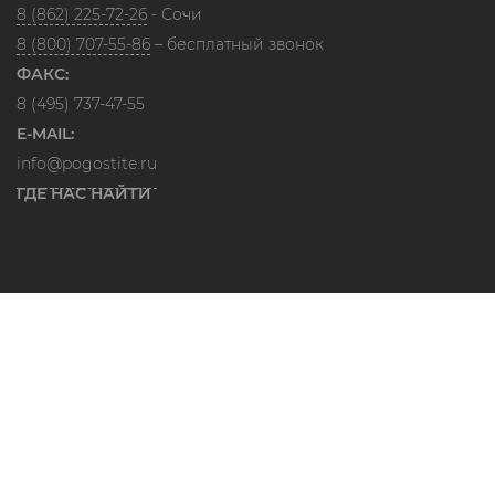
8 (862) 225-72-26
- Сочи
8 (800) 707-55-86
– бесплатный звонок
ФАКС:
8 (495) 737-47-55
E-MAIL:
info@pogostite.ru
ГДЕ НАС НАЙТИ