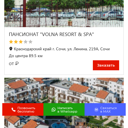
ПАНСИОНАТ "VOLNA RESORT & SPA"
Краснодарский край г. Сочи, ул. Ленина, 219А, Сочи
До центра 89.5 км
₽
от
Заказать
Позвонить
Написать
Связаться
M
бесплатно
в Whatsapp
в МАХ