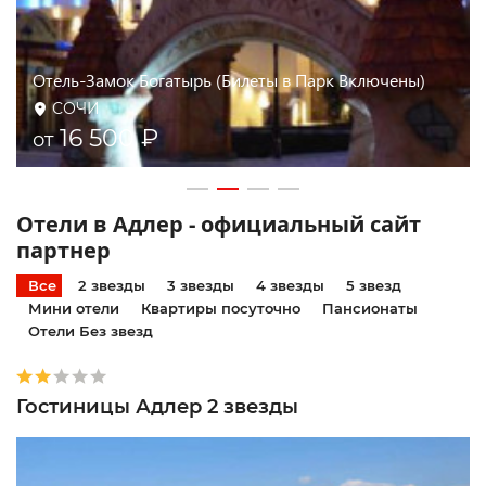
Рэдиссон Блю Резорт Сочи - Radisson Blu Resort &
Congress Centre
СОЧИ
15 233 ₽
от
Отели в Адлер - официальный сайт
партнер
Все
2 звезды
3 звезды
4 звезды
5 звезд
Мини отели
Квартиры посуточно
Пансионаты
Отели Без звезд
Гостиницы Адлер 2 звезды