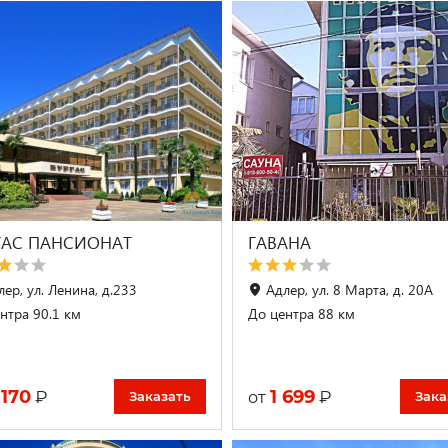
ГАС ПАНСИОНАТ
ГАВАНА
ер, ул. Ленина, д.233
Адлер, ул. 8 Марта, д. 20А
нтра 90.1 км
До центра 88 км
 170
1 699
₽
₽
от
Заказать
Зака