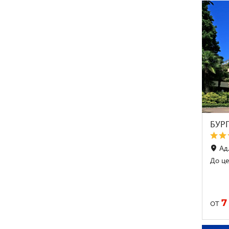
БУР
Адл
До це
7
от