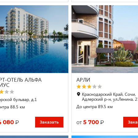
РТ-ОТЕЛЬ АЛЬФА
АРЛИ
ИУС
Краснодарский Край, Сочи,
Адлерский р-н, ул.Ленина, 
рской бульвар, д.1
До центра 89.5 км
нтра 88.5 км
4 080
5 700
₽
₽
от
Заказать
Зака