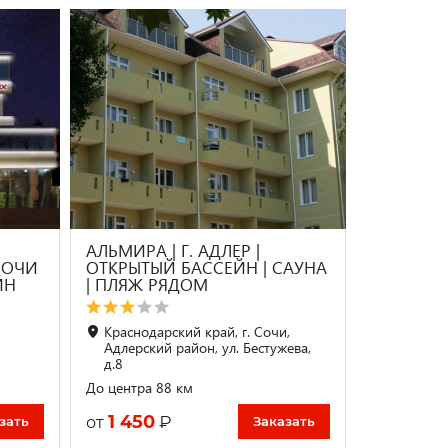
АЛЬМИРА | Г. АДЛЕР |
СОЧИ
ОТКРЫТЫЙ БАССЕЙН | CАУНА
ЙН
| ПЛЯЖ РЯДОМ
Краснодарский край, г. Сочи,
Адлерский район, ул. Бестужева,
д.8
До центра 88 км
1 450
₽
от
зать
Заказать