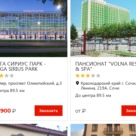
ГА СИРИУС ПАРК -
ПАНСИОНАТ "VOLNA RE
GA SIRIUS PARK
& SPA"
лер, проспект Олимпийский, д.3
Краснодарский край г. Сочи,
Ленина, 219А, Сочи
нтра 89.5 км
До центра 89.5 км
 900
₽
₽
от
Заказать
Зака