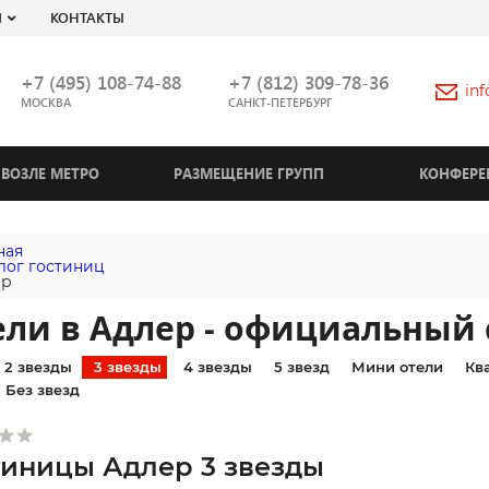
Я
КОНТАКТЫ
+7 (495) 108-74-88
+7 (812) 309-78-36
in
МОСКВА
САНКТ-ПЕТЕРБУРГ
ВОЗЛЕ МЕТРО
РАЗМЕЩЕНИЕ ГРУПП
КОНФЕРЕ
ная
лог гостиниц
ер
ли в Адлер - официальный 
2 звезды
3 звезды
4 звезды
5 звезд
Мини отели
Кв
 Без звезд
тиницы Адлер 3 звезды