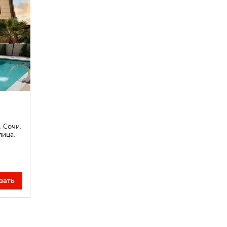
, Сочи,
лица,
зать