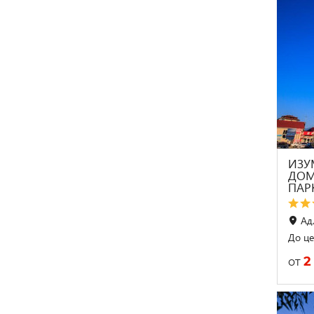
ИЗУ
ДОМ 
ПАР
Ад
До це
2
от