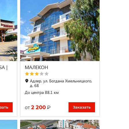
SA |
МАЛЕКОН
Адлер, ул. Богдана Хмельницкого,
д. 68
До центра 88.1 км
2 200
₽
от
зать
Заказать