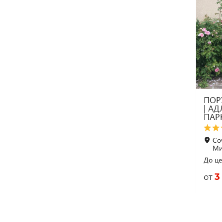
ПОР
| А
ПАР
Со
Ми
До це
3
от