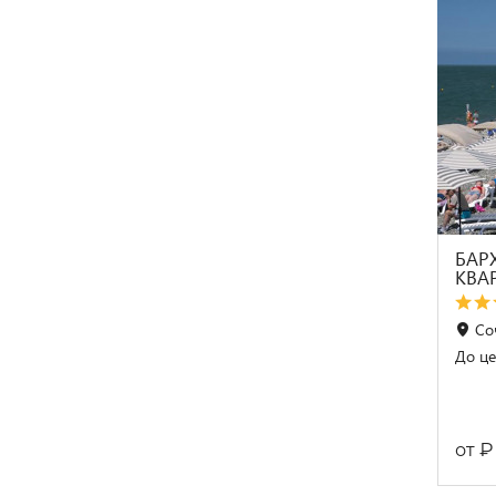
БАР
КВА
Со
До це
₽
от