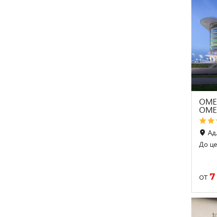
ОМЕ
OME
Ад
До це
7
от