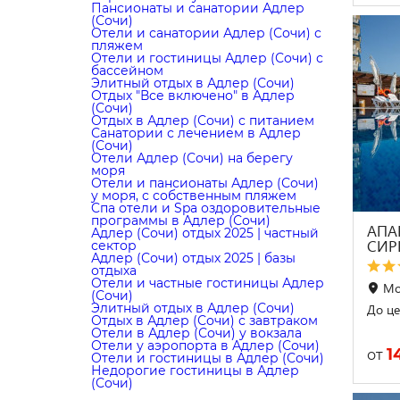
Пансионаты и санатории Адлер
(Сочи)
Отели и санатории Адлер (Сочи) с
пляжем
Отели и гостиницы Адлер (Сочи) с
бассейном
Элитный отдых в Адлер (Сочи)
Отдых "Все включено" в Адлер
(Сочи)
Отдых в Адлер (Сочи) с питанием
Санатории с лечением в Адлер
(Сочи)
Отели Адлер (Сочи) на берегу
моря
Отели и пансионаты Адлер (Сочи)
у моря, с собственным пляжем
Cпа отели и Spa оздоровительные
программы в Адлер (Сочи)
АПА
Адлер (Сочи) отдых 2025 | частный
СИР
сектор
Адлер (Сочи) отдых 2025 | базы
отдыха
Отели и частные гостиницы Адлер
Мо
(Сочи)
Элитный отдых в Адлер (Сочи)
До це
Отдых в Адлер (Сочи) с завтраком
Отели в Адлер (Сочи) у вокзала
Отели у аэропорта в Адлер (Сочи)
1
от
Отели и гостиницы в Адлер (Сочи)
Недорогие гостиницы в Адлер
(Сочи)