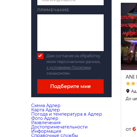
ПРИМЕЧАНИЕ
Даю согласие на обработку
моих персональных данных,
с условиями Политики
ознакомлен.
ANI
Подберите мне
Адл
До це
Схема Адлер
Карта Адлер
Погода и температура в Адлер
Фото Адлер
Развлечения
Достопримечательности
6
от
Информация
Справочные службы