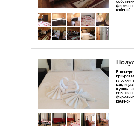
собственн
фирменно
кабиной.
Полу
В номере:
прикрова
плоским 
кондицио
журнальны
собственн
фирменно
кабиной.