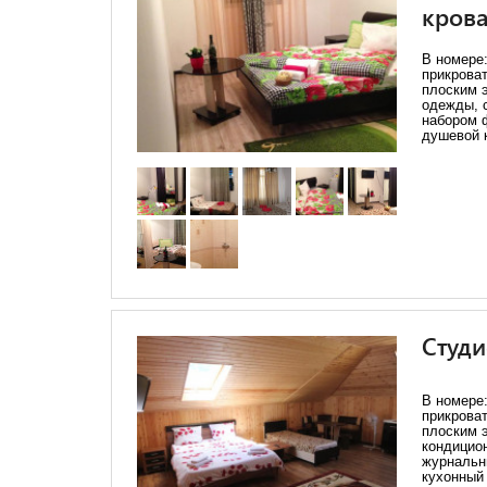
кров
В номере:
прикрова
плоским 
одежды, с
набором 
душевой 
Студи
В номере:
прикрова
плоским 
кондицио
журнальн
кухонный 