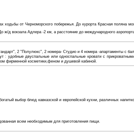
тах ходьбы от Черноморского побережья. До курорта Красная поляна мо
До ж/д вокзала Адлера -2 км, а расстояние до международного аэропорта
Стандарт", 2 "Полулюкс", 2 номера- Студио и 4 номера -апартаменты с б
дут : удобные двуспальные или односпальные кровати с прикроватными
ром фирменной косметики,феном и душевой кабиной.
 богатый выбор блюд кавказской и европейской кухни, различных напит
удованная всем необходимым для приготовления пищи.