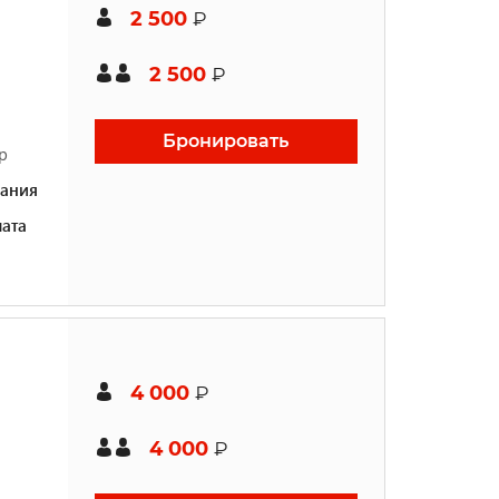
2 500
₽
2 500
₽
Бронировать
р
ания
ата
4 000
₽
4 000
₽