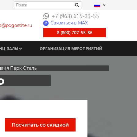
+7 (963) 615-33-55
Связаться в МАХ
M
fo@pogostite.ru
8 (800) 707-55-86
НЦ-ЗАЛЫ
ОРГАНИЗАЦИЯ МЕРОПРИЯТИЙ
айя Парк Отель
Ь
Посчитать со скидкой