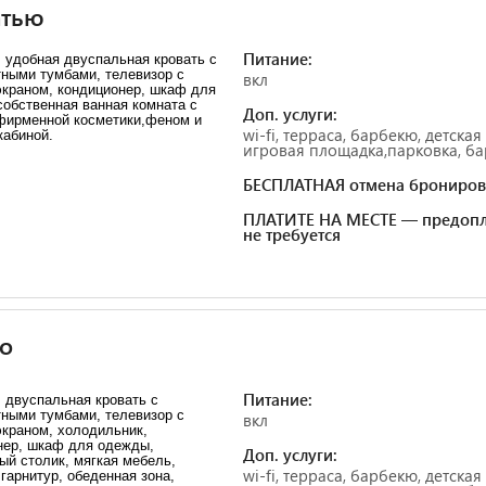
атью
Питание:
 удобная двуспальная кровать с
тными тумбами, телевизор с
вкл
экраном, кондиционер, шкаф для
обственная ванная комната с
Доп. услуги:
фирменной косметики,феном и
wi-fi, терраса, барбекю, детская
кабиной.
игровая площадка,парковка, ба
БЕСПЛАТНАЯ отмена брониров
ПЛАТИТЕ НА МЕСТЕ — предопл
не требуется
о
Питание:
 двуспальная кровать с
тными тумбами, телевизор с
вкл
экраном, холодильник,
нер, шкаф для одежды,
Доп. услуги:
ый столик, мягкая мебель,
wi-fi, терраса, барбекю, детская
гарнитур, обеденная зона,