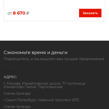
8 670
₽
от
Заказать
Сэкономьте время и деньги
Подпишитесь, и мы вышлем вам лучшие предложения
Контакты
АДРЕС:
г. Москва, Измайловское шоссе, 71 гостиница
Измайлово Гамма. Партизанская
Схема проезда
г.Санкт-Петербург, Невский проспект 87/2
Схема проезда