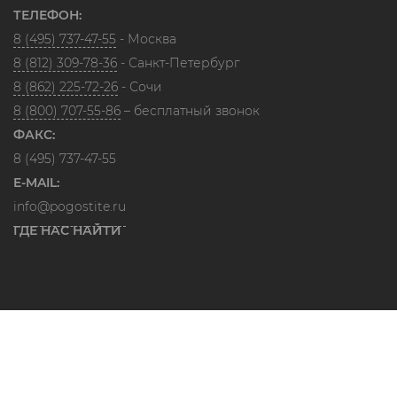
ТЕЛЕФОН:
8 (495) 737-47-55
- Москва
8 (812) 309-78-36
- Санкт-Петербург
8 (862) 225-72-26
- Сочи
8 (800) 707-55-86
– бесплатный звонок
ФАКС:
8 (495) 737-47-55
E-MAIL:
info@pogostite.ru
ГДЕ НАС НАЙТИ