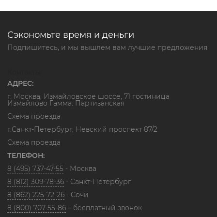
Сэкономьте время и деньги
Подпишитесь, и мы вышлем вам лучшие предложения
Контакты
АДРЕС:
г. Москва, Измайловское шоссе, 71 гостиница
Измайлово Гамма. Партизанская
Схема проезда
г.Санкт-Петербург, Невский проспект 87/2
Схема проезда
ТЕЛЕФОН:
8 (495) 737-47-55
- Москва
8 (812) 309-78-36
- Санкт-Петербург
8 (862) 225-72-26
- Сочи
8 (800) 707-55-86
– бесплатный звонок