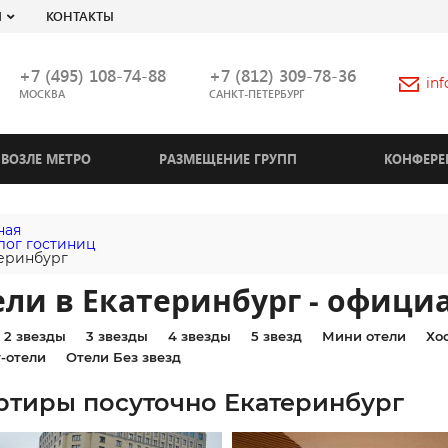
Я
КОНТАКТЫ
+7 (495) 108-74-88
+7 (812) 309-78-36
in
МОСКВА
САНКТ-ПЕТЕРБУРГ
ВОЗЛЕ МЕТРО
РАЗМЕЩЕНИЕ ГРУПП
КОНФЕРЕ
ная
лог гостиниц
еринбург
ли в Екатеринбург - офици
2 звезды
3 звезды
4 звезды
5 звезд
Мини отели
Хо
-отели
Отели Без звезд
ртиры посуточно Екатеринбург