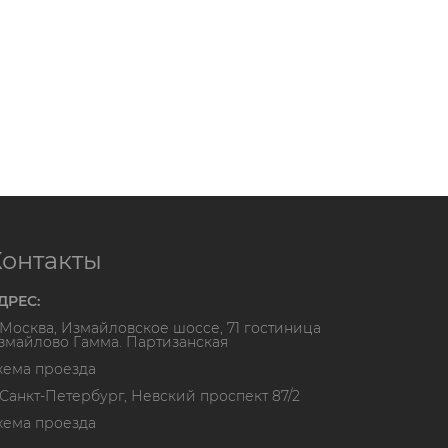
Контакты
ДРЕС:
. Москва, Измайловское шоссе, 71 гостиница
змайлово Гамма. Партизанская
хема проезда
. Санкт-Петербург, Невский проспект 87/2
хема проезда