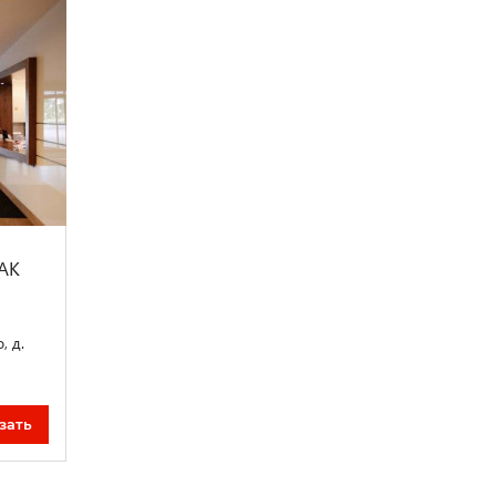
АК
, д.
зать