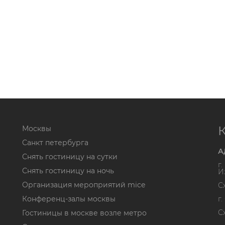
Москвы
Санкт петербурга
А
Снять гостиницу на сутки
г
Снять гостиницу на ночь
И
Организация мероприятий mice
С
Конференц-залы москвы
г
С
Гостиницы в москве возле метро