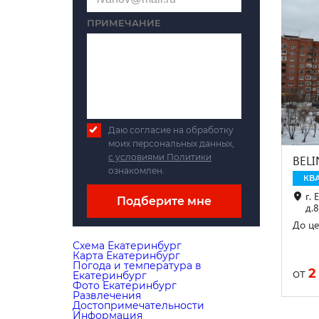
ПРИМЕЧАНИЕ
Даю согласие на обработку
моих персональных данных,
с условиями Политики
BEL
ознакомлен.
КВ
г. 
Подберите мне
д.8
До це
Схема Екатеринбург
Карта Екатеринбург
Погода и температура в
2
от
Екатеринбург
Фото Екатеринбург
Развлечения
Достопримечательности
Информация