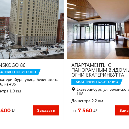
INSKOGO 86
АПАРТАМЕНТЫ С
ПАНОРАМНЫМ ВИДОМ 
АРТИРЫ ПОСУТОЧНО
ОГНИ ЕКАТЕРИНБУРГА
Екатеринбург, улица Белинского,
КВАРТИРЫ ПОСУТОЧНО
6, кв.495
Екатеринбург, ул. Белинского
нтра 1.9 км
108
До центра 2.2 км
 400
7 560
₽
₽
от
Заказать
Зака