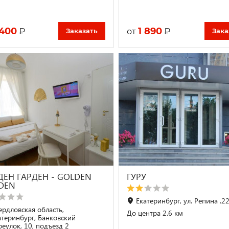
 400
1 890
₽
₽
от
Заказать
Зака
ДЕН ГАРДЕН - GOLDEN
ГУРУ
DEN
Екатеринбург, ул. Репина .2
ердловская область,
До центра 2.6 км
атеринбург, Банковский
реулок, 10, подъезд 2