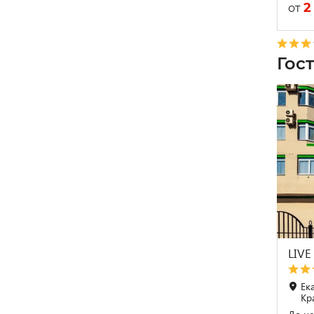
2
от
Гос
LIVE
Ека
Кр