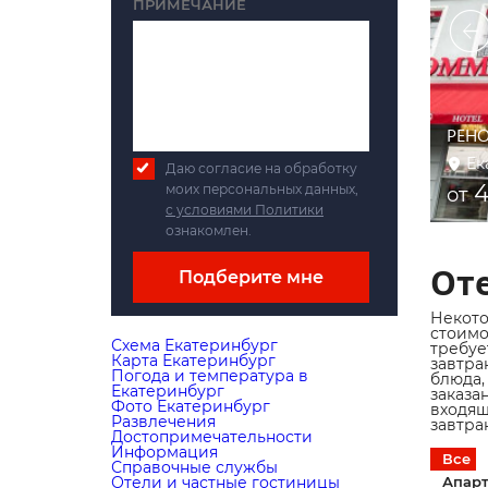
ПРИМЕЧАНИЕ
инбург |
Протекс Отель
РЕН
Екатеринбург
Ек
Даю согласие на обработку
4 900 ₽
4
моих персональных данных,
от
от
с условиями Политики
ознакомлен.
Оте
Подберите мне
Некото
стоимо
Схема Екатеринбург
требуе
Карта Екатеринбург
завтра
Погода и температура в
блюда,
Екатеринбург
заказа
Фото Екатеринбург
входящ
Развлечения
завтра
Достопримечательности
Информация
Все
Справочные службы
Отели и частные гостиницы
Апарт