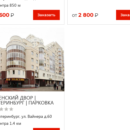
нтра 850 м
 600
2 800
₽
₽
от
Заказать
Зака
ЕНСКИЙ ДВОР |
ТЕРИНБУРГ | ПАРКОВКА
атеринбург, ул. Вайнера д.60
нтра 1.4 км