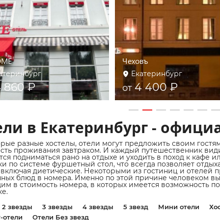
ОМЕ
Чеховъ
атеринбург
Екатеринбург
 860 ₽
4 400 ₽
от
ли в Екатеринбург - офици
рые разные хостелы, отели могут предложить своим гостя
сть проживания завтраком. И каждый путешественник видит
тся подниматься рано на отдыхе и уходить в поход к кафе и
ки по системе фуршетный стол, что всегда позволяет отд
 включая диетические. Некоторыми из гостиниц и отелей п
нных блюд в номера. Именно по этой причине человеком вы
им в стоимость номера, в которых имеется возможность пол
ке.
2 звезды
3 звезды
4 звезды
5 звезд
Мини отели
Хо
-отели
Отели Без звезд