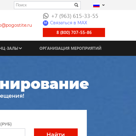
+7 (963) 615-33-55
Связаться в МАХ
M
fo@pogostite.ru
8 (800) 707-55-86
НЦ-ЗАЛЫ
ОРГАНИЗАЦИЯ МЕРОПРИЯТИЙ
онирование
мещения!
(РУБ)
Найти