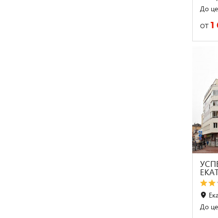
До це
1
от
УСП
ЕКА
Ек
До це