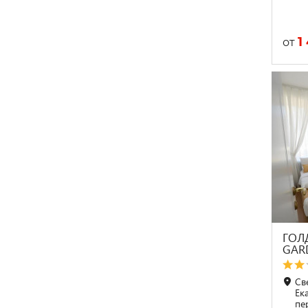
1
от
ГОЛ
GAR
Св
Ек
пе