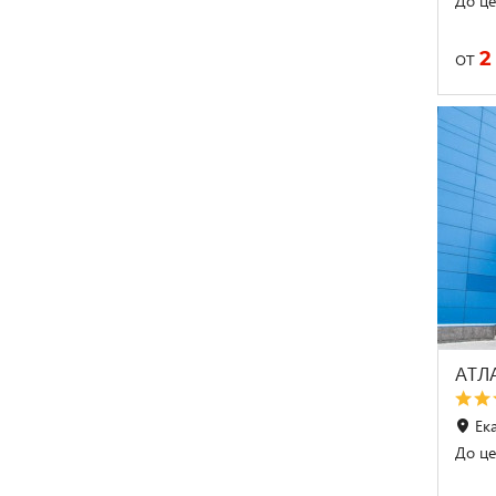
До це
2
от
АТЛ
Ек
До це