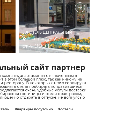
Бутик-отел
ЕВРОТЕЛЬ ЦЕНТРАЛЬНЫЙ
Стильные
Екатеринбург
Екатер
4 000 ₽
3 60
от
от
альный сайт партнер
м комнаты, апартаменты с включенным в
 в этом большой плюс, так как никому не
ли ресторану. В некоторых отелях сервируют
ыхающим в отеле подбирать понравившиеся
редлагаются очень удобные услуги доставки
бираются гостиницы и отели с завтраком,
ноценно отдыхать в отпуске, не волнуясь о
стелы
Квартиры посуточно
Хостелы