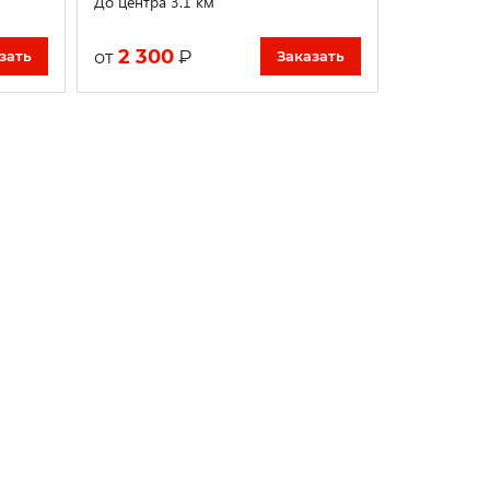
До центра 3.1 км
2 300
₽
от
зать
Заказать