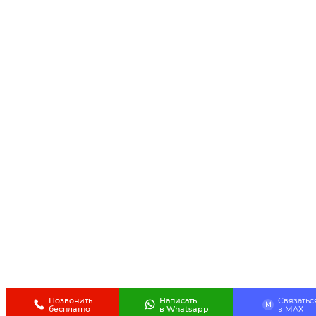
Позвонить
Написать
Связатьс
M
бесплатно
в Whatsapp
в МАХ