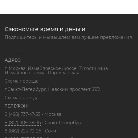
Сэкономьте время и деньги
Подпишитесь, и мы вышлем вам лучшие предложения
Контакты
АДРЕС:
г. Москва, Измайловское шоссе, 71 гостиница
Измайлово Гамма. Партизанская
Схема проезда
г.Санкт-Петербург, Невский проспект 87/2
Схема проезда
ТЕЛЕФОН:
8 (495) 737-47-55
- Москва
8 (812) 309-78-36
- Санкт-Петербург
8 (862) 225-72-26
- Сочи