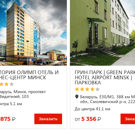
ТОРИЯ ОЛИМП ОТЕЛЬ И
ГРИН ПАРК | GREEN PAR
НЕС-ЦЕНТР МИНСК
HOTEL AIRPORT MINSK |
ПАРКОВКА
ларусь, Минск, проспект
бедителей, 103
Беларусь, E30/M1, 388 км 
обл., Смолевичский р-н, 22
нтра 5.1 км
До центра 41.1 км
 875
5 356
₽
₽
от
Заказать
Зака