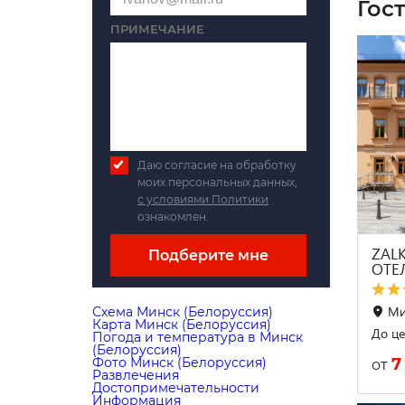
Гос
ПРИМЕЧАНИЕ
Даю согласие на обработку
моих персональных данных,
с условиями Политики
ознакомлен.
ZAL
Подберите мне
ОТЕ
Ми
Схема Минск (Белоруссия)
Карта Минск (Белоруссия)
До це
Погода и температура в Минск
(Белоруссия)
7
Фото Минск (Белоруссия)
от
Развлечения
Достопримечательности
Информация