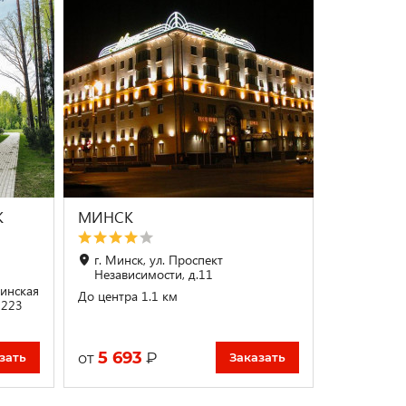
K
МИНСК
г. Минск, ул. Проспект
Независимости, д.11
Минская
До центра 1.1 км
2223
5 693
₽
от
зать
Заказать