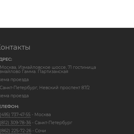
Контакты
ДРЕС:
. Москва, Измайловское шоссе, 71 гостиница
змайлово Гамма. Партизанская
хема проезда
. Санкт-Петербург, Невский проспект 87/2
хема проезда
ЕЛЕФОН:
(495) 737-47-55
- Москва
(812) 309-78-36
- Санкт-Петербург
(862) 225-72-26
- Сочи