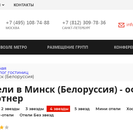
Я
КОНТАКТЫ
+7 (495) 108-74-88
+7 (812) 309-78-36
in
МОСКВА
САНКТ-ПЕТЕРБУРГ
ВОЗЛЕ МЕТРО
РАЗМЕЩЕНИЕ ГРУПП
КОНФЕРЕ
ная
лог гостиниц
к (Белоруссия)
ли в Минск (Белоруссия) -
ртнер
2 звезды
3 звезды
4 звезды
5 звезд
Мини отели
Хо
-отели
Отели Без звезд