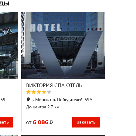
зды
ВИКТОРИЯ CПА ОТЕЛЬ
 59
г. Минск, пр. Победителей, 59А
До центра 2.7 км
6 086
₽
от
зать
Заказать