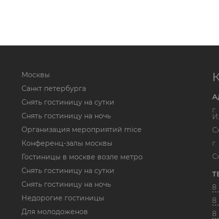
Москвы
Санкт петербурга
А
Снять гостиницу на сутки
г
Снять гостиницу на ночь
И
Организация мероприятий mice
С
Конференц-залы москвы
г
С
Гостиницы в москве возле метро
Снять гостиницу на сутки
Т
Снять гостиницу на ночь
8 
Недорогие гостиницы
8 
Для молодоженов
8 