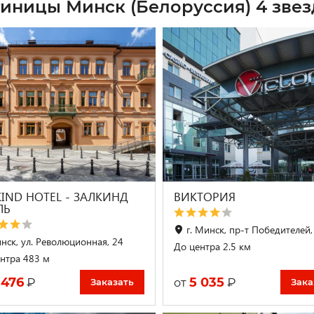
тиницы Минск (Белоруссия) 4 зве
KIND HOTEL - ЗАЛКИНД
ВИКТОРИЯ
ЛЬ
г. Минск, пр-т Победителей,
нск, ул. Революционная, 24
До центра 2.5 км
нтра 483 м
 476
5 035
₽
₽
от
Заказать
Зака