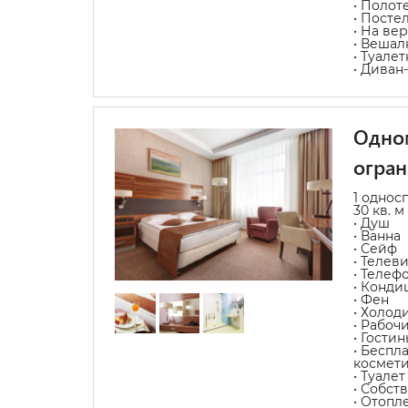
• Полот
• Посте
• На ве
• Вешал
• Туале
• Диван
Одном
огра
1 однос
30 кв. м
• Душ
• Ванна
• Сейф
• Телев
• Телеф
• Конди
• Фен
• Холод
• Рабоч
• Гости
• Беспл
космет
• Туалет
• Собст
• Отопл