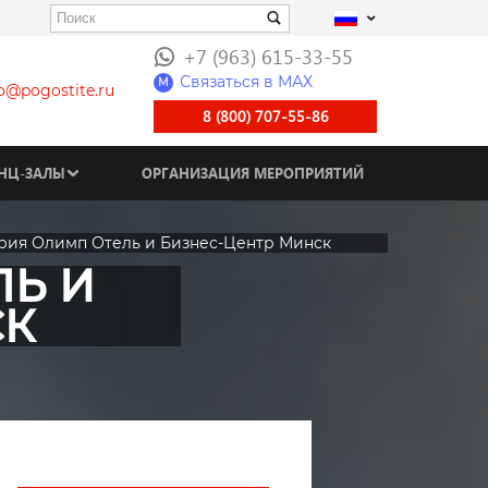
+7 (963) 615-33-55
Связаться в МАХ
M
fo@pogostite.ru
8 (800) 707-55-86
НЦ-ЗАЛЫ
ОРГАНИЗАЦИЯ МЕРОПРИЯТИЙ
рия Олимп Отель и Бизнес-Центр Минск
ЛЬ И
СК