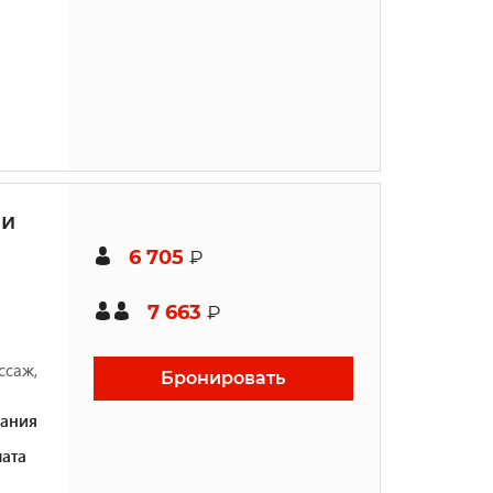
ми
6 705
₽
7 663
₽
ссаж,
Бронировать
ания
ата