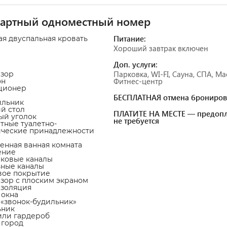
дартный одноместный номер
Питание:
ая двуспальная кровать
Хороший завтрак включен
Доп. услуги:
Парковка, WI-FI, Сауна, СПА, Ма
изор
Фитнес-центр
он
ционер
БЕСПЛАТНАЯ отмена брониров
ильник
ий стол
ПЛАТИТЕ НА МЕСТЕ — предопл
ный уголок
не требуется
атные туалетно-
ические принадлежности
венная ванная комната
ение
иковые каналы
ьные каналы
вое покрытие
изор с плоским экраном
изоляция
 окна
а «звонок-будильник»
ьник
или гардероб
а город