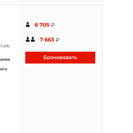
6 705
₽
7 663
₽
ссаж,
Бронировать
ания
ата