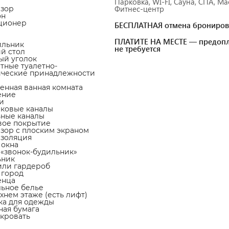
Парковка, WI-FI, Сауна, СПА, Ма
Фитнес-центр
изор
он
ционер
БЕСПЛАТНАЯ отмена брониров
ПЛАТИТЕ НА МЕСТЕ — предопл
ильник
не требуется
ий стол
ный уголок
атные туалетно-
ические принадлежности
венная ванная комната
ение
и
иковые каналы
ьные каналы
вое покрытие
изор с плоским экраном
изоляция
 окна
а «звонок-будильник»
ьник
или гардероб
а город
енца
льное белье
рхнем этаже (есть лифт)
ка для одежды
тная бумага
-кровать