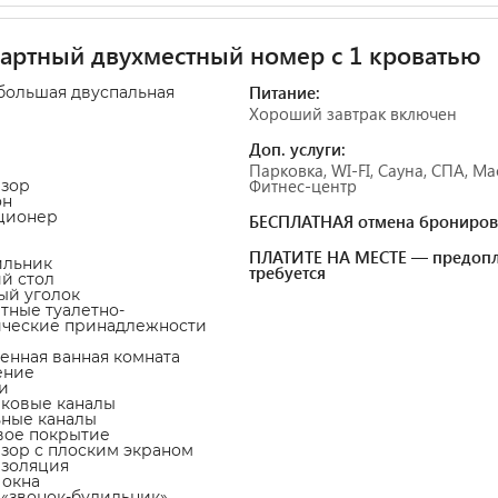
артный двухместный номер с 1 кроватью
Питание:
 большая двуспальная
ь
Хороший завтрак включен
Доп. услуги:
Парковка, WI-FI, Сауна, СПА, Ма
Фитнес-центр
изор
он
ционер
БЕСПЛАТНАЯ отмена брониров
ПЛАТИТЕ НА МЕСТЕ — предопл
ильник
требуется
ий стол
ный уголок
атные туалетно-
ические принадлежности
венная ванная комната
ение
и
иковые каналы
ьные каналы
вое покрытие
изор с плоским экраном
изоляция
 окна
а «звонок-будильник»