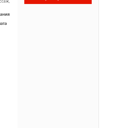
ссаж,
ания
ата