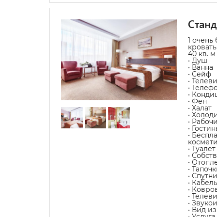
Станд
1 очень
кроват
40 кв. м
• Душ
• Ванна
• Сейф
• Телев
• Телеф
• Конди
• Фен
• Халат
• Холод
• Рабоч
• Гости
• Беспл
космет
• Туалет
• Собст
• Отопл
• Тапочк
• Спутн
• Кабел
• Ковро
• Телев
• Звуко
• Вид из
• Услуг