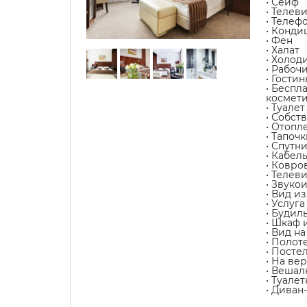
• Сейф
• Телев
• Телеф
• Конди
• Фен
• Халат
• Холод
• Рабоч
• Гости
• Беспл
космет
• Туалет
• Собст
• Отопл
• Тапочк
• Спутн
• Кабел
• Ковро
• Телев
• Звуко
• Вид из
• Услуг
• Будил
• Шкаф 
• Вид н
• Полот
• Посте
• На ве
• Вешал
• Туале
• Диван