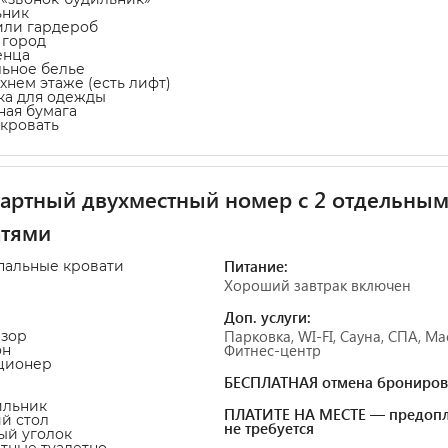
ьник
или гардероб
а город
енца
льное белье
рхнем этаже (есть лифт)
ка для одежды
тная бумага
-кровать
артный двухместный номер с 2 отдельны
атями
Питание:
пальные кровати
Хороший завтрак включен
Доп. услуги:
Парковка, WI-FI, Сауна, СПА, Ма
изор
Фитнес-центр
он
ционер
БЕСПЛАТНАЯ отмена брониров
ильник
ПЛАТИТЕ НА МЕСТЕ — предопл
ий стол
не требуется
ный уголок
атные туалетно-