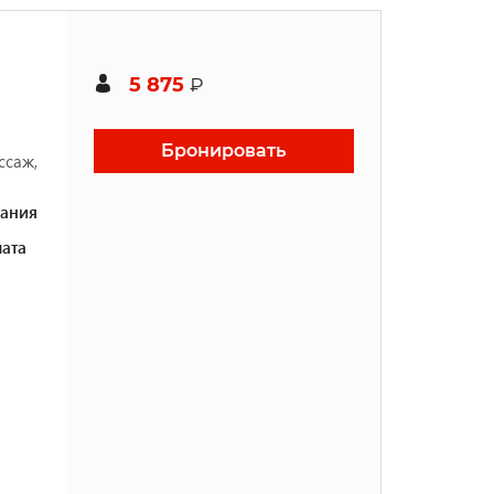
5 875
₽
Бронировать
ссаж,
ания
ата