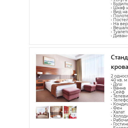
• Будил
• Шкаф 
• Вид н
• Полот
• Посте
• На ве
• Вешал
• Туале
• Диван
Станд
кров
2 однос
40 кв. м
• Душ
• Ванна
• Сейф
• Телев
• Телеф
• Конди
• Фен
• Халат
• Холод
• Рабоч
• Гости
• Беспл