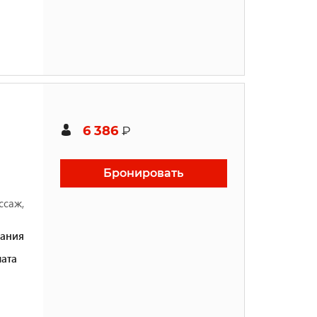
6 386
₽
Бронировать
ссаж,
ания
ата