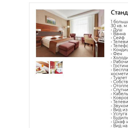
Стан
1 больш
30 кв. м
• Душ
• Ванна
• Сейф
• Телев
• Телеф
• Конди
• Фен
• Холод
• Рабоч
• Гости
• Беспл
космет
• Туалет
• Собст
• Отопл
• Спутн
• Кабел
• Ковро
• Телев
• Звуко
• Вид из
• Услуг
• Будил
• Шкаф 
• Вид н