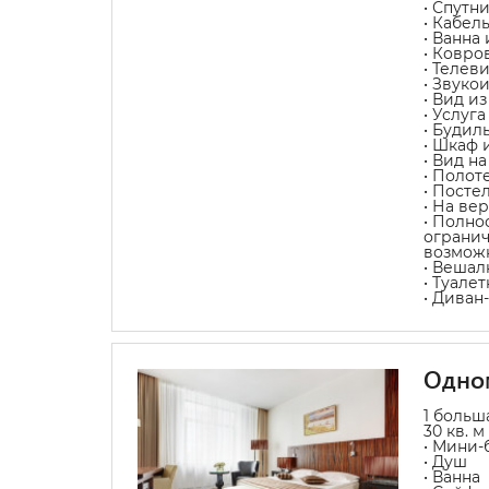
• Спутн
• Кабел
• Ванна
• Ковро
• Телев
• Звуко
• Вид из
• Услуг
• Будил
• Шкаф 
• Вид н
• Полот
• Посте
• На ве
• Полно
ограни
возмож
• Вешал
• Туале
• Диван
Одно
1 больш
30 кв. м
• Мини-
• Душ
• Ванна