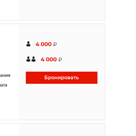
4 000
₽
4 000
₽
ания
Бронировать
ата