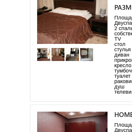
РАЗМ
Площа
Двуспа
2 спал
собств
TV
стол
стулья
диван
прикро
кресло
тумбоч
туалет
ракови
душ
телеви
НОМЕ
Площа
Двуспа