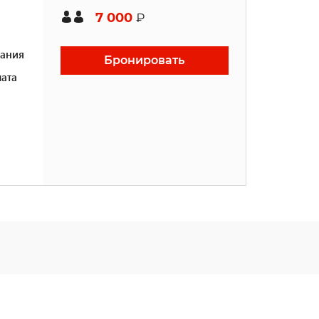
7 000
₽
ания
Бронировать
ата