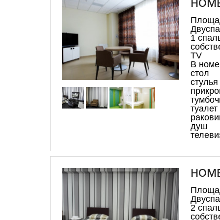
НОМЕ
Площа
Двуспа
1 спал
собств
TV
В номе
стол
стулья
прикро
тумбоч
туалет
ракови
душ
телеви
НОМЕ
Площа
Двуспа
2 спал
собств