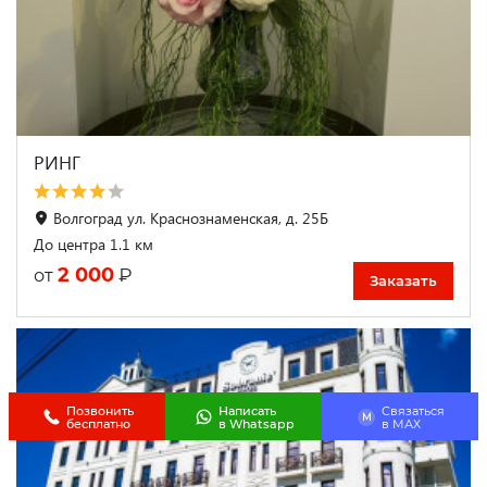
РИНГ
Волгоград ул. Краснознаменская, д. 25Б
До центра 1.1 км
2 000
₽
от
Заказать
Позвонить
Написать
Связаться
M
бесплатно
в Whatsapp
в МАХ