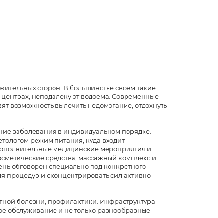
ожительных сторон. В большинстве своем такие
х центрах, неподалеку от водоема. Современные
ят возможность вылечить недомогание, отдохнуть
ние заболевания в индивидуальном порядке.
тологом режим питания, куда входит
 дополнительные медицинские мероприятия и
осметические средства, массажный комплекс и
день обговорен специально под конкретного
мя процедур и сконцентрировать сил активно
тной болезни, профилактики. Инфраструктура
е обслуживание и не только разнообразные