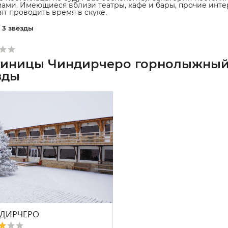
ами. Имеющиеся вблизи театры, кафе и бары, прочие инте
ят проводить время в скуке.
3 звезды
тиницы Чиндирчеро горнолыжный к
зды
ДИРЧЕРО