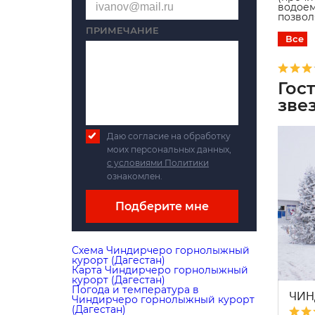
водоем
позвол
ПРИМЕЧАНИЕ
Все
Гос
зве
Даю согласие на обработку
моих персональных данных,
с условиями Политики
ознакомлен.
Подберите мне
Схема Чиндирчеро горнолыжный
курорт (Дагестан)
Карта Чиндирчеро горнолыжный
курорт (Дагестан)
Погода и температура в
ЧИН
Чиндирчеро горнолыжный курорт
(Дагестан)