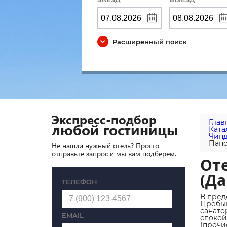
Расширенный поиск
Экспресс-подбор
Глав
любой гостиницы
Ката
Чинд
Панс
Не нашли нужный отель? Просто
отправьте запрос и мы вам подберем.
От
(Да
ТЕЛЕФОН
В пред
Пребыв
санато
EMAIL
спокой
(прочи