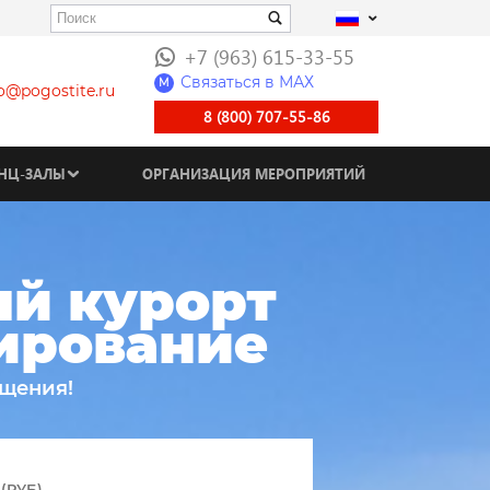
+7 (963) 615-33-55
Связаться в МАХ
M
fo@pogostite.ru
8 (800) 707-55-86
НЦ-ЗАЛЫ
ОРГАНИЗАЦИЯ МЕРОПРИЯТИЙ
й курорт
нирование
ещения!
(РУБ)