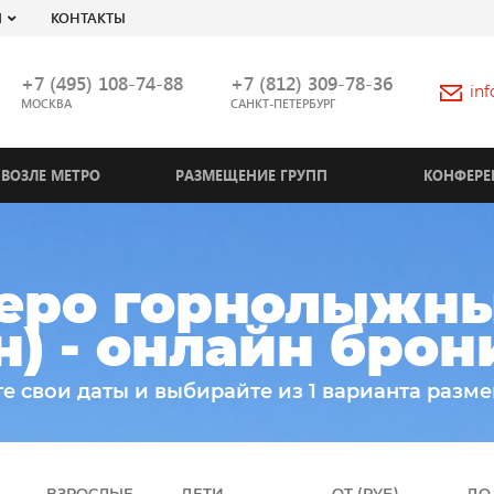
Я
КОНТАКТЫ
+7 (495) 108-74-88
+7 (812) 309-78-36
in
МОСКВА
САНКТ-ПЕТЕРБУРГ
ВОЗЛЕ МЕТРО
РАЗМЕЩЕНИЕ ГРУПП
КОНФЕРЕ
еро горнолыжны
н) - онлайн бро
е свои даты и выбирайте из 1 варианта разм
ВЗРОСЛЫЕ
ДЕТИ
ОТ (РУБ)
ДО 