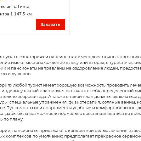
естан, с. Гинта
нтра 1 147.5 км
Заказать
тпуска в санаториях и пансионатах имеет достаточно много пол
ния имеют местонахождение в лесу или в горах, в туристически
ии и пансионаты направлены на оздоровление людей, предостав
ски и душевно.
ориях любой турист имеет хорошую возможность проводить лече
 индивидуальный план может включать в себя определенный дие
тельно здоровая еда. А также в такой план должны включаться
ры: специальные упражнения, физиотерапия, соляные ванны, к
ое. Тут комнаты или апартаменты удобные и комфортабельные, 
а, дабы была возможность нормально восстанавливаться во вре
ь по плану.
ории, пансионаты приезжают с конкретной целью лечения извес
ых комплексов по умолчанию предполагает прекрасное сервисно