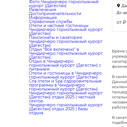
Фото Чиндирчеро горнолыжный
Даг
курорт (Дагестан)
Развлечения
До це
Достопримечательности
Информация
Справочные службы
₽
от
Отели и частные гостиницы
Чиндирчеро горнолыжный курорт
(Дагестан)
Пансионаты и санатории
Чиндирчеро горнолыжный курорт
(Дагестан)
Отдых "Все включено" в
Время о
Чиндирчеро горнолыжный курорт
учрежде
(Дагестан)
Отдых в Чиндирчеро
санатор
горнолыжный курорт (Дагестан) с
физиче
питанием
Отели и гостиницы в Чиндирчеро
В санат
горнолыжный курорт (Дагестан)
Cпа отели и Spa оздоровительные
Данный
программы в Чиндирчеро
исключи
горнолыжный курорт (Дагестан)
процеду
Чиндирчеро горнолыжный курорт
(Дагестан) отдых 2025 | частный
остальн
сектор
человек
Чиндирчеро горнолыжный курорт
работат
(Дагестан) отдых 2025 | базы
отдыха
В санат
подобн