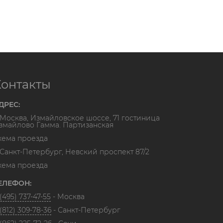
Контакты
ДРЕС:
. Москва, Измайловское шоссе, 71 гостиница
змайлово Гамма. Партизанская
хема проезда
. Санкт-Петербург, Невский проспект 87/2
хема проезда
ЕЛЕФОН:
(495) 737-47-55
- Москва
(812) 309-78-36
- Санкт-Петербург