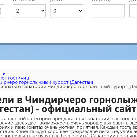
ная
лог гостиниц
ирчеро горнолыжный курорт (Дагестан)
ионаты и санатории Чиндирчеро горнолыжный курорт (Даг
ели в Чиндирчеро горнолы
гестан) - официальный сайт
ставленной категории предлагаются санатории, пансионаты
ание здесь дает возможность очень хорошо выправить здо
риях и пансионатах очень уютная, приятная. Каждый гость з
ствие. Клиента ждут хорошее трехразовое питание, удобн
е постояльцы не будут вас беспокоить). Санатории постоя