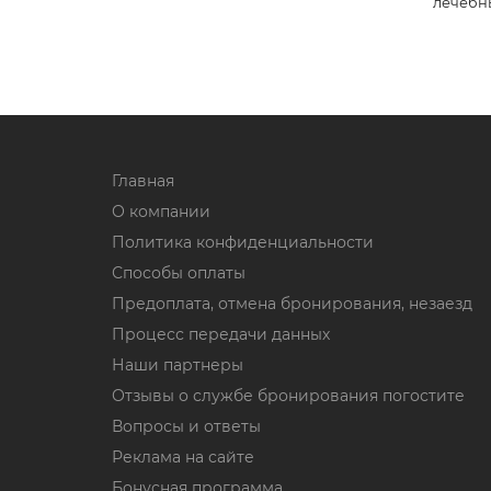
лечебны
Главная
О компании
Политика конфиденциальности
Способы оплаты
Предоплата, отмена бронирования, незаезд
Процесс передачи данных
Наши партнеры
Отзывы о службе бронирования погостите
Вопросы и ответы
Реклама на сайте
Бонусная программа