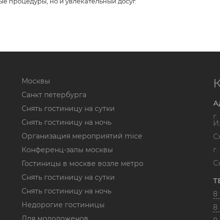
е процедуры, но и увлекательный досуг.
Москвы
Санкт петербурга
А
Снять гостиницу на сутки
г
Снять гостиницу на ночь
И
Организация мероприятий mice
С
Конференц-залы москвы
г
С
Гостиницы в москве возле метро
Снять гостиницу на сутки
Т
Снять гостиницу на ночь
8 
Недорогие гостиницы
8 
Для молодоженов