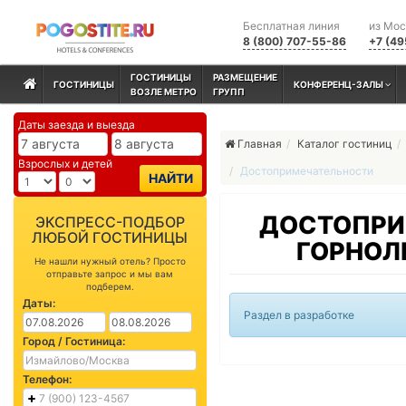
Бесплатная линия
из Мо
8 (800) 707-55-86
+7 (49
ГОСТИНИЦЫ
РАЗМЕЩЕНИЕ
ГОСТИНИЦЫ
КОНФЕРЕНЦ-ЗАЛЫ
ВОЗЛЕ МЕТРО
ГРУПП
Даты заезда и выезда
Главная
Каталог гостиниц
Взрослых и детей
Достопримечательности
НАЙТИ
ДОСТОПРИ
ЭКСПРЕСС-ПОДБОР
ЛЮБОЙ ГОСТИНИЦЫ
ГОРНОЛ
Не нашли нужный отель? Просто
отправьте запрос и мы вам
подберем.
Даты:
Раздел в разработке
Город / Гостиница:
Телефон: