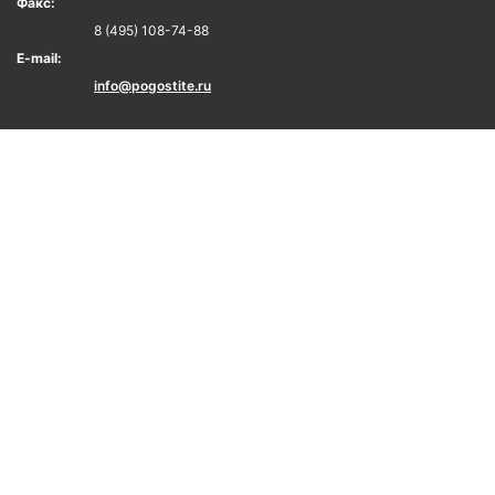
Факс:
8 (495) 108-74-88
E-mail:
info@pogostite.ru