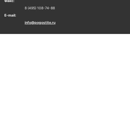
Факс:
8 (495) 108-74-88
E-mail:
info@pogostite.ru