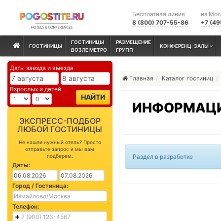
Бесплатная линия
из Мо
8 (800) 707-55-86
+7 (49
ГОСТИНИЦЫ
РАЗМЕЩЕНИЕ
ГОСТИНИЦЫ
КОНФЕРЕНЦ-ЗАЛЫ
ВОЗЛЕ МЕТРО
ГРУПП
Даты заезда и выезда
Главная
Каталог гостиниц
Взрослых и детей
НАЙТИ
ИНФОРМАЦИ
ЭКСПРЕСС-ПОДБОР
ЛЮБОЙ ГОСТИНИЦЫ
Не нашли нужный отель? Просто
отправьте запрос и мы вам
подберем.
Раздел в разработке
Даты:
Город / Гостиница:
Телефон: