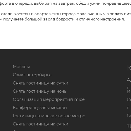
орта в очереди, выбирая на завтрак, обед и ужин понравившеес
отели, хостелы и апартаменты города с включенным в оплату пит
м получаете большой заряд бодрости и отличного настроения.
Москвы
Санкт петербурга
А
Снять гостиницу на сутки
г
Снять гостиницу на ночь
И
Организация мероприятий mice
С
Конференц-залы москвы
г
С
Гостиницы в москве возле метро
Снять гостиницу на сутки
Т