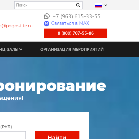
+7 (963) 615-33-55
Связаться в МАХ
M
fo@pogostite.ru
8 (800) 707-55-86
НЦ-ЗАЛЫ
ОРГАНИЗАЦИЯ МЕРОПРИЯТИЙ
бронирование
ещения!
(РУБ)
Найти