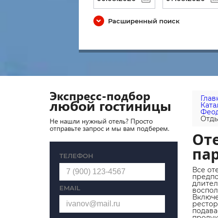
Расширенный поиск
Экспресс-подбор
Глав
любой гостиницы
Ката
Феод
Отды
Не нашли нужный отель? Просто
отправьте запрос и мы вам подберем.
Оте
па
ТЕЛЕФОН
Все от
предпо
длител
EMAIL
воспол
Включе
рестор
подава
продук