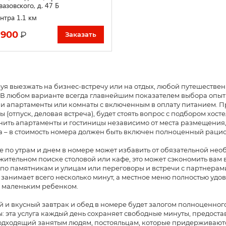
азовского, д. 47 Б
нтра 1.1 км
 900
₽
Заказать
я выезжать на бизнес-встречу или на отдых, любой путешествен
 В любом варианте всегда главнейшим показателем выбора опыт
 и апартаменты или комнаты с включенным в оплату питанием. Пр
 (отпуск, деловая встреча), будет стоять вопрос с подбором хос
ить апартаменты и гостиницы независимо от места размещения, 
 – в стоимость номера должен быть включен полноценный рацио
 по утрам и днем в номере может избавить от обязательной нео
ительном поиске столовой или кафе, это может сэкономить вам в
по памятникам и улицам или переговоры и встречи с партнерами
занимает всего несколько минут, а местное меню полностью удов
с маленьким ребенком.
 и вкусный завтрак и обед в номере будет залогом полноценного
: эта услуга каждый день сохраняет свободные минуты, предоста
одходящий занятым людям, постояльцам, которые придерживаются