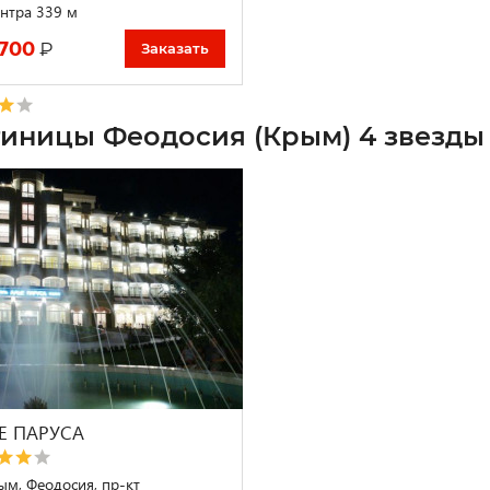
нтра 339 м
 700
₽
Заказать
тиницы Феодосия (Крым) 4 звезды
Е ПАРУСА
ым, Феодосия, пр-кт