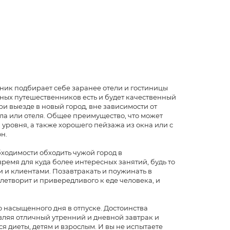
ник подбирает себе заранее отели и гостиницы
ных путешественников есть и будет качественный
и выезде в новый город, вне зависимости от
тела или отеля. Общее преимущество, что может
уровня, а также хорошего пейзажа из окна или с
н.
бходимости обходить чужой город в
ремя для куда более интересных занятий, будь то
 и клиентами. Позавтракать и поужинать в
летворит и привередливого к еде человека, и
 насыщенного дня в отпуске. Достоинства
вляя отличный утренний и дневной завтрак и
 диеты, детям и взрослым. И вы не испытаете