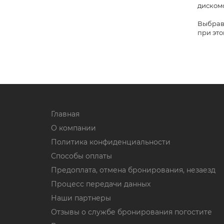
дискомф
Выбрав 
при это
Главная
О компании
Политика конфиденциальности
Способы оплаты
Предоплата, отмена бронирования, незаезд
Процесс передачи данных
Наши партнеры
Отзывы о службе бронирования погостите