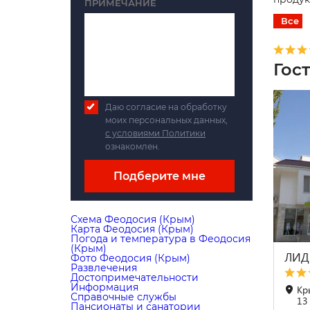
ПРИМЕЧАНИЕ
Все
Гос
Даю согласие на обработку
моих персональных данных,
с условиями Политики
ознакомлен.
Подберите мне
Схема Феодосия (Крым)
Карта Феодосия (Крым)
Погода и температура в Феодосия
(Крым)
ЛИД
Фото Феодосия (Крым)
Развлечения
Достопримечательности
Информация
Кры
Справочные службы
13
Пансионаты и санатории