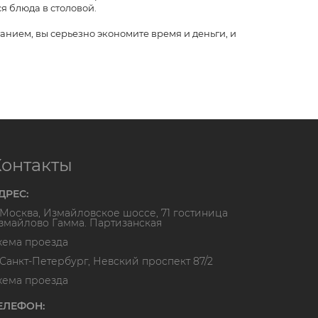
я блюда в столовой.
анием, вы серьезно экономите время и деньги, и
Контакты
ДРЕС:
. Москва, Измайловское шоссе, 71 гостиница
змайлово Гамма. Партизанская
хема проезда
. Санкт-Петербург, Невский проспект 87/2
хема проезда
ЕЛЕФОН: