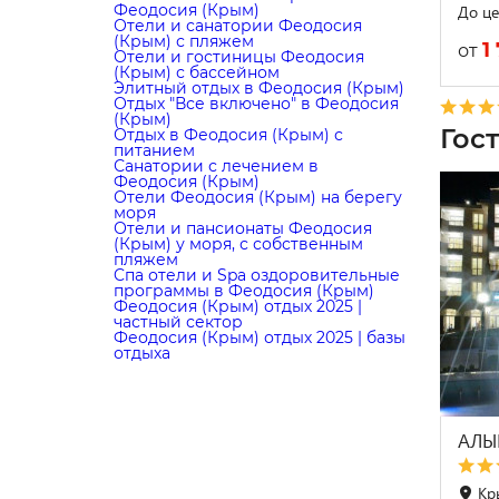
Феодосия (Крым)
До це
Отели и санатории Феодосия
(Крым) с пляжем
1
от
Отели и гостиницы Феодосия
(Крым) с бассейном
Элитный отдых в Феодосия (Крым)
Отдых "Все включено" в Феодосия
(Крым)
Гос
Отдых в Феодосия (Крым) с
питанием
Санатории с лечением в
Феодосия (Крым)
Отели Феодосия (Крым) на берегу
моря
Отели и пансионаты Феодосия
(Крым) у моря, с собственным
пляжем
Cпа отели и Spa оздоровительные
программы в Феодосия (Крым)
Феодосия (Крым) отдых 2025 |
частный сектор
Феодосия (Крым) отдых 2025 | базы
отдыха
АЛЫ
Кр