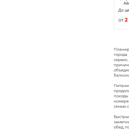
Айв
До це
2
от
Планиру
города.
сервис,
причины
объедин
балкона
Питание
продолж
походы 
номере 
семью 
Быстрый
заметны
обед, п