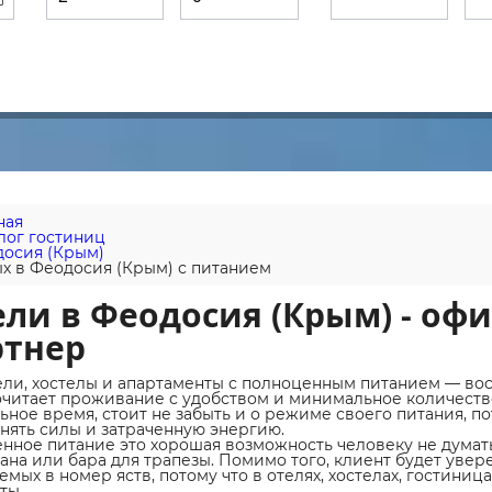
ная
лог гостиниц
осия (Крым)
х в Феодосия (Крым) с питанием
ли в Феодосия (Крым) - оф
ртнер
ели, хостелы и апартаменты с полноценным питанием — вос
читает проживание с удобством и минимальное количество 
ьное время, стоит не забыть и о режиме своего питания, п
нять силы и затраченную энергию.
нное питание это хорошая возможность человеку не думат
ана или бара для трапезы. Помимо того, клиент будет увере
емых в номер яств, потому что в отелях, хостелах, гостин
ты.