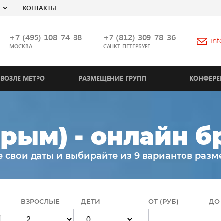
Я
КОНТАКТЫ
+7 (495) 108-74-88
+7 (812) 309-78-36
in
МОСКВА
САНКТ-ПЕТЕРБУРГ
ВОЗЛЕ МЕТРО
РАЗМЕЩЕНИЕ ГРУПП
КОНФЕРЕ
рым) - онлайн 
е свои даты и выбирайте из 9 вариантов разм
ВЗРОСЛЫЕ
ДЕТИ
ОТ (РУБ)
ДО 