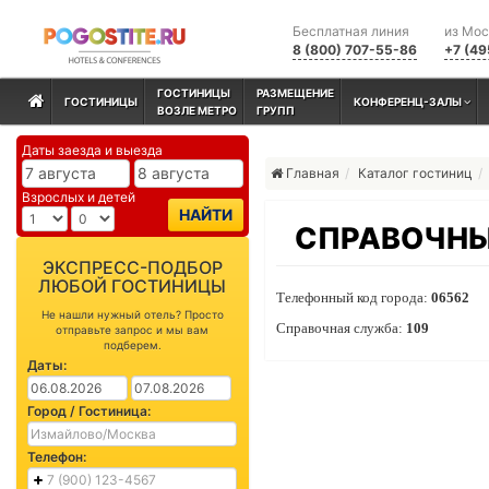
Бесплатная линия
из Мо
8 (800) 707-55-86
+7 (49
ГОСТИНИЦЫ
РАЗМЕЩЕНИЕ
ГОСТИНИЦЫ
КОНФЕРЕНЦ-ЗАЛЫ
ВОЗЛЕ МЕТРО
ГРУПП
Даты заезда и выезда
Главная
Каталог гостиниц
Взрослых и детей
НАЙТИ
СПРАВОЧНЫ
ЭКСПРЕСС-ПОДБОР
ЛЮБОЙ ГОСТИНИЦЫ
Телефонный код города:
06562
Не нашли нужный отель? Просто
Справочная служба:
109
отправьте запрос и мы вам
подберем.
Даты:
Город / Гостиница:
Телефон: