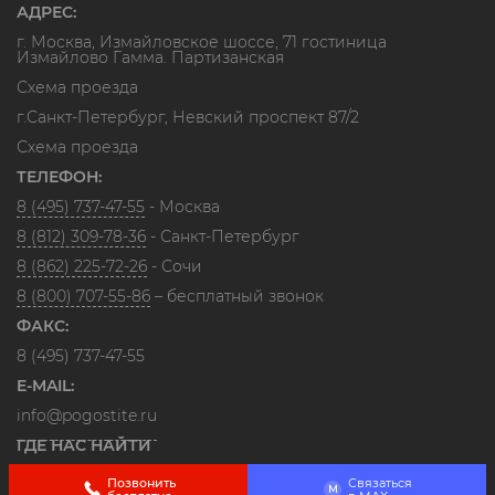
АДРЕС:
г. Москва, Измайловское шоссе, 71 гостиница
Измайлово Гамма. Партизанская
Схема проезда
г.Санкт-Петербург, Невский проспект 87/2
Схема проезда
ТЕЛЕФОН:
8 (495) 737-47-55
- Москва
8 (812) 309-78-36
- Санкт-Петербург
8 (862) 225-72-26
- Сочи
8 (800) 707-55-86
– бесплатный звонок
ФАКС:
8 (495) 737-47-55
E-MAIL:
info@pogostite.ru
ГДЕ НАС НАЙТИ
Позвонить
Связаться
M