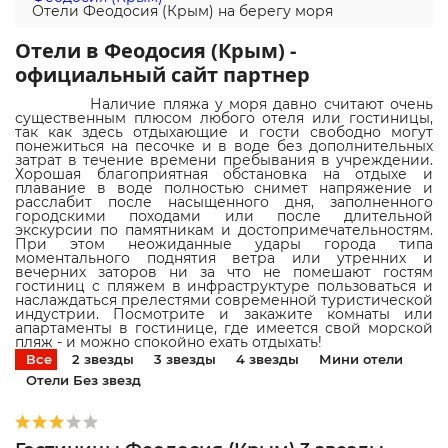
Отели Феодосия (Крым) на берегу моря
Отели в Феодосия (Крым) -
официальный сайт партнер
Наличие пляжа у моря давно считают очень
существенным плюсом любого отеля или гостиницы,
так как здесь отдыхающие и гости свободно могут
понежиться на песочке и в воде без дополнительных
затрат в течение времени пребывания в учреждении.
Хорошая благоприятная обстановка на отдыхе и
плавание в воде полностью снимет напряжение и
расслабит после насыщенного дня, заполненного
городскими походами или после длительной
экскурсии по памятникам и достопримечательностям.
При этом неожиданные удары города типа
моментального поднятия ветра или утренних и
вечерних заторов ни за что не помешают гостям
гостиниц с пляжем в инфраструктуре пользоваться и
наслаждаться прелестями современной туристической
индустрии. Посмотрите и закажите комнаты или
апартаменты в гостинице, где имеется свой морской
пляж - и можно спокойно ехать отдыхать!
Все
2 звезды
3 звезды
4 звезды
Мини отели
Отели Без звезд