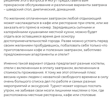
решение этого вопроса и могут предоставить вам
прекрасное обслуживание и различные варианты завтрака
– шведский стол, диетический, домашний.
По желанию оплаченным завтраком любой отдыхающий
может наслаждаться в кафе или ресторане при отеле, или же
заказать его прямо в номер. Зарядившись сытными и
калорийными кушаньями местной кухни, можно будет
отдать все оставшееся время дня осмотру
достопримечательностей города. Разве можно устоять перед
своим желанием пробудившись, побаловать себя только что
приготовленным кофе и полезным завтраком, заботливо
предложенным апартаменты и отели?
Именно такой вариант отдыха предлагают разные хостелы,
отели с включенным в оплату завтраком, включенным в
стоимость проживания. К тому же этот отличный плюс
весьма нужен людям с нехваткой свободного времени в силу
очень большого списка дел по работе и самых разных
мероприятий и экскурсий. Турист может хорошо поспать
утром, не забивая свои мозги лишними мыслями о том, где
расположены местные рестораны, кафе или столовые.