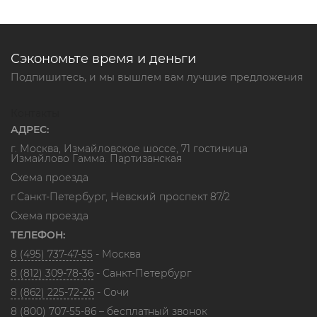
Сэкономьте время и деньги
Подпишитесь, и мы вышлем вам лучшие предложения
Контакты
АДРЕС:
г. Москва, Измайловское шоссе, 71 гостиница
Измайлово Гамма. Партизанская
Схема проезда
г.Санкт-Петербург, Невский проспект 87/2
Схема проезда
ТЕЛЕФОН:
8 (495) 737-47-55
- Москва
8 (812) 309-78-36
- Санкт-Петербург
8 (862) 225-72-26
- Сочи
8 (800) 707-55-86
– бесплатный звонок