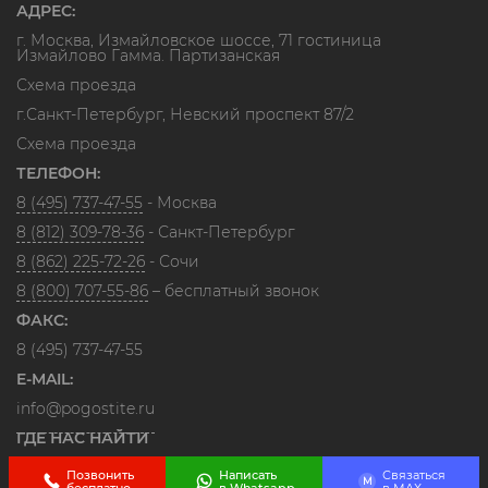
АДРЕС:
г. Москва, Измайловское шоссе, 71 гостиница
Измайлово Гамма. Партизанская
Схема проезда
г.Санкт-Петербург, Невский проспект 87/2
Схема проезда
ТЕЛЕФОН:
8 (495) 737-47-55
- Москва
8 (812) 309-78-36
- Санкт-Петербург
8 (862) 225-72-26
- Сочи
8 (800) 707-55-86
– бесплатный звонок
ФАКС:
8 (495) 737-47-55
E-MAIL:
info@pogostite.ru
ГДЕ НАС НАЙТИ
Позвонить
Написать
Связаться
M
бесплатно
в Whatsapp
в МАХ