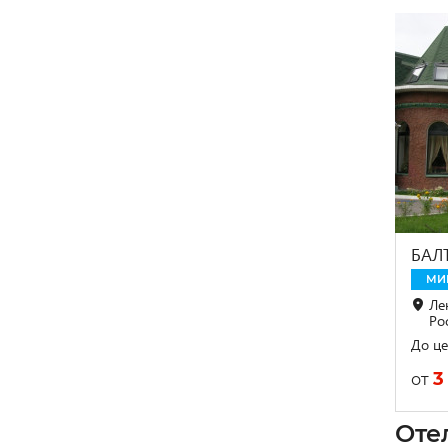
БАЛ
МИ
Ле
Ро
До це
3
от
Оте