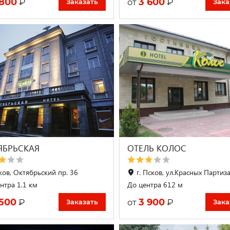
 800
3 600
₽
₽
от
Заказать
Зака
ЯБРЬСКАЯ
ОТЕЛЬ КОЛОС
ков, Октябрьский пр. 36
г. Псков, ул.Красных Партиза
нтра 1.1 км
До центра 612 м
 500
3 900
₽
₽
от
Заказать
Зака