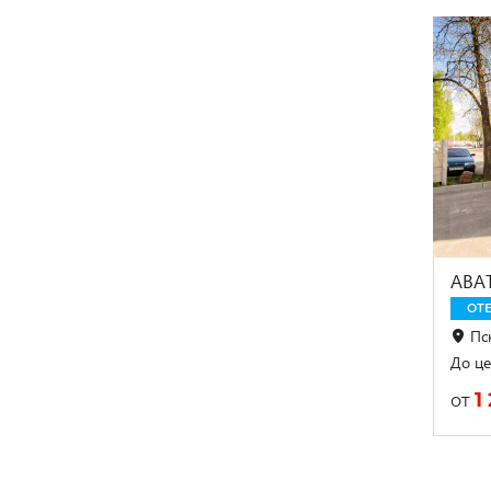
АВА
ОТЕ
Пск
До це
1
от