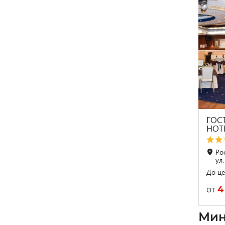
ГОС
HOT
Ро
ул.
До це
4
от
Мин