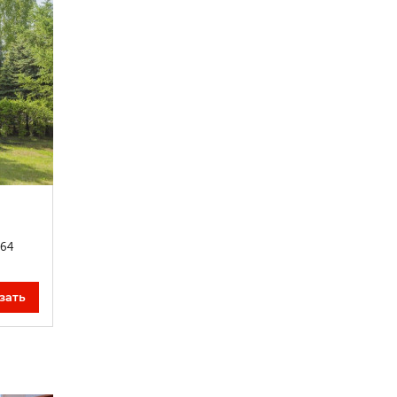
 64
зать