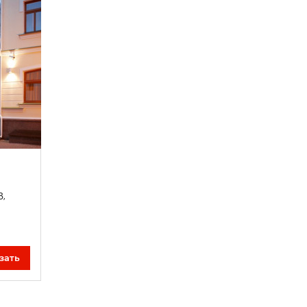
В,
зать