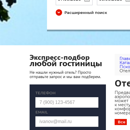
Расширенный поиск
Экспресс-подбор
Глав
любой гостиницы
Ката
Пск
Отел
Не нашли нужный отель? Просто
отправьте запрос и мы вам подберем.
Оте
Предва
ТЕЛЕФОН
аэропо
может 
к мест
комфор
EMAIL
номера
Все