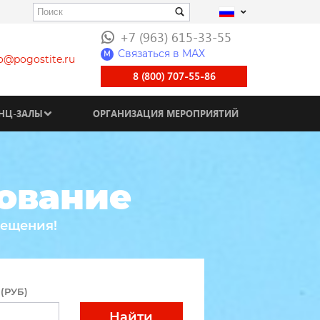
+7 (963) 615-33-55
Связаться в МАХ
M
fo@pogostite.ru
8 (800) 707-55-86
НЦ-ЗАЛЫ
ОРГАНИЗАЦИЯ МЕРОПРИЯТИЙ
рование
мещения!
(РУБ)
Найти