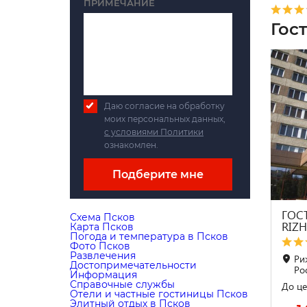
ПРИМЕЧАНИЕ
Гос
Даю согласие на обработку
моих персональных данных,
с условиями Политики
ознакомлен.
Подберите мне
ГОС
Схема Псков
RIZ
Карта Псков
Погода и температура в Псков
Фото Псков
Развлечения
Ри
Достопримечательности
Ро
Информация
Справочные службы
До це
Отели и частные гостиницы Псков
Элитный отдых в Псков