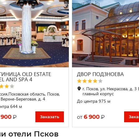
ТИНИЦА OLD ESTATE
ДВОР ПОДЗНОЕВА
EL AND SPA 4
г. Псков, ул. Некрасова, д. 3 
главный корпус
ссия,Псковская область, Псков,
 Верхне-Береговая, д. 4
До центра 975 м
нтра 644 м
 900
6 900
₽
₽
от
Заказать
Зака
и отели Псков