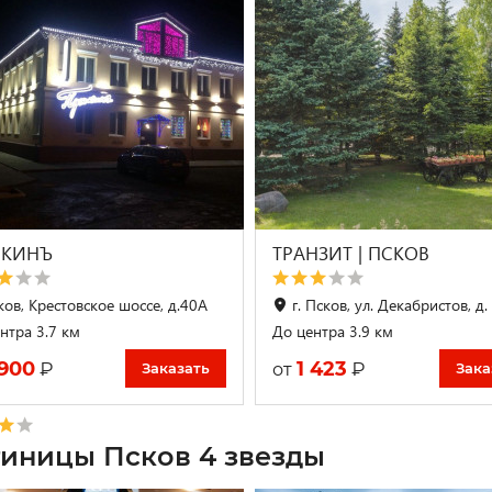
КИНЪ
ТРАНЗИТ | ПСКОВ
ков, Крестовское шоссе, д.40А
г. Псков, ул. Декабристов, д.
нтра 3.7 км
До центра 3.9 км
 900
1 423
₽
₽
от
Заказать
Зака
тиницы Псков 4 звезды