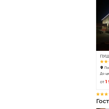
ПУШ
Пс
До це
1
от
Гос