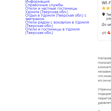
Информация
WI-F
Справочные службы
Отели и частные гостиницы
Удомля (Тверская обл.)
Тв
Отдых в Удомля (Тверская обл.) с
ул
завтраком
Отели рядом с вокзалом в Удомля
До це
(Тверская обл.)
Отели и гостиницы в Удомля
4
от
(Тверская обл.)
Направл
показат
комнаты
независ
что мож
из окна
Утренни
подкреп
перегов
удовлет