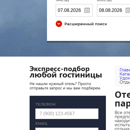
Расширенный поиск
Экспресс-подбор
Глав
любой гостиницы
Ката
Удом
Отды
Не нашли нужный отель? Просто
отправьте запрос и мы вам подберем.
Оте
па
ТЕЛЕФОН
Все от
предпо
находи
EMAIL
испыты
отдыха