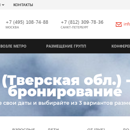
Я
КОНТАКТЫ
+7 (495) 108-74-88
+7 (812) 309-78-36
in
МОСКВА
САНКТ-ПЕТЕРБУРГ
ВОЗЛЕ МЕТРО
РАЗМЕЩЕНИЕ ГРУПП
КОНФЕРЕ
(Тверская обл.) 
бронирование
е свои даты и выбирайте из 3 вариантов разм
ВЗРОСЛЫЕ
ДЕТИ
ОТ (РУБ)
ДО 