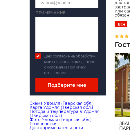
для то
завтра
или са
ПРИМЕЧАНИЕ
обязан
Все
Гос
Даю согласие на обработку
моих персональных данных,
с условиями Политики
ознакомлен.
Подберите мне
Схема Удомля (Тверская обл.)
Карта Удомля (Тверская обл.)
Погода и температура в Удомля
(Тверская обл.)
Фото Удомля (Тверская обл.)
ЗВАН
Развлечения
ПАРК
Достопримечательности