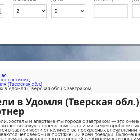
ная
лог гостиниц
ля (Тверская обл.)
х в Удомля (Тверская обл.) с завтраком
ли в Удомля (Тверская обл.
ртнер
ели, хостелы и апартаменты города с завтраком — это очен
читает высокую степень комфорта и минимум проблемных 
тся в зависимости от количества прекрасных впечатлений
ваются человеком на протяжении всей поездки. Включенны
 не думать каждодневно о утренней необходимости поднима