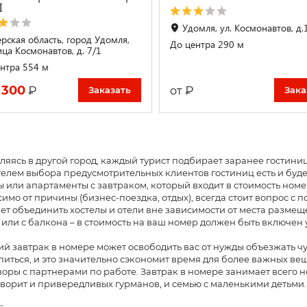
I
Удомля, ул. Космонавтов, д.
ерская область, город Удомля,
До центра 290 м
ица Космонавтов, д. 7/1
нтра 554 м
 300
₽
₽
от
Заказать
Зака
яясь в другой город, каждый турист подбирает заранее гостиниц
елем выбора предусмотрительных клиентов гостиниц есть и буд
 или апартаменты с завтраком, который входит в стоимость номе
имо от причины (бизнес-поездка, отдых), всегда стоит вопрос с 
ет объединить хостелы и отели вне зависимости от места разме
 или с балкона – в стоимость на ваш номер должен быть включен
й завтрак в номере может освободить вас от нужды объезжать ч
иться, и это значительно сэкономит время для более важных вещ
оры с партнерами по работе. Завтрак в номере занимает всего 
ворит и привередливых гурманов, и семью с маленькими детьми.