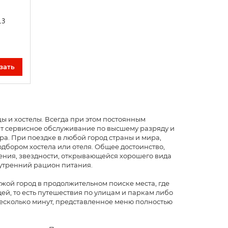
13
зать
ы и хостелы. Всегда при этом постоянным
ет сервисное обслуживание по высшему разряду и
ра. При поездке в любой город страны и мира,
подбором хостела или отеля. Общее достоинство,
щения, звездности, открывающейся хорошего вида
 утренний рацион питания.
ужой город в продолжительном поиске места, где
ей, то есть путешествия по улицам и паркам либо
несколько минут, представленное меню полностью