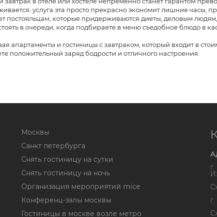
 завтрак в отеле или хостеле непременно станет гарантом прев
ивается: услуга эта просто прекрасно экономит лишние часы, п
т постояльцам, которые придерживаются диеты, деловым людям, 
стоять в очереди, когда подбираете в меню съедобное блюдо в ка
ая апартаменты и гостиницы с завтраком, который входит в стоим
те положительный заряд бодрости и отличного настроения.
Москвы
Санкт петербурга
А
Снять гостиницу на сутки
г
Снять гостиницу на ночь
И
Организация мероприятий mice
С
Конференц-залы москвы
г
С
Гостиницы в москве возле метро