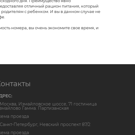
осходного дня. Преимущество явно
редоставляя отличный рацион питания, который
родителям с ребенком. И вы в данном случае не
фе.
ость номера, вы очень экономите свое время, и
Контакты
ДРЕС:
. Москва, Измайловское шоссе, 71 гостиница
змайлово Гамма. Партизанская
хема проезда
. Санкт-Петербург, Невский проспект 87/2
хема проезда