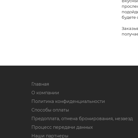
Вкусный
прослеж
подойде
будете 
Заказыв
получае
Главная
О компании
Политика конфиденциальности
Способы оплаты
Предоплата, отмена бронирования, незаезд
Процесс передачи данных
Наши партнеры