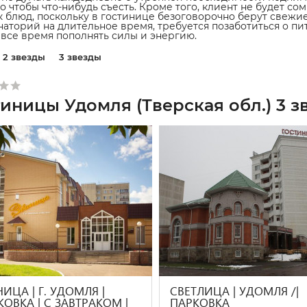
го чтобы что-нибудь съесть. Кроме того, клиент не будет с
к блюд, поскольку в гостинице безоговорочно берут свежи
наторий на длительное время, требуется позаботиться о п
 все время пополнять силы и энергию.
2 звезды
3 звезды
тиницы Удомля (Тверская обл.) 3 з
ИЦА | Г. УДОМЛЯ |
СВЕТЛИЦА | УДОМЛЯ /|
ОВКА | С ЗАВТРАКОМ |
ПАРКОВКА