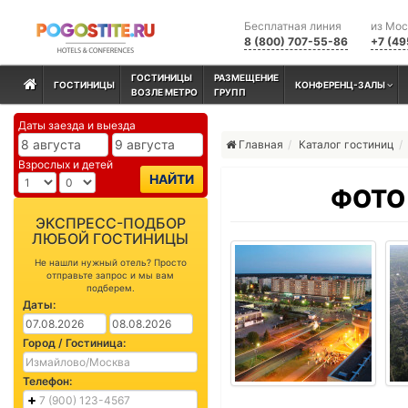
Бесплатная линия
из Мо
8 (800) 707-55-86
+7 (49
ГОСТИНИЦЫ
РАЗМЕЩЕНИЕ
ГОСТИНИЦЫ
КОНФЕРЕНЦ-ЗАЛЫ
ВОЗЛЕ МЕТРО
ГРУПП
Даты заезда и выезда
Главная
Каталог гостиниц
Взрослых и детей
НАЙТИ
ФОТО
ЭКСПРЕСС-ПОДБОР
ЛЮБОЙ ГОСТИНИЦЫ
Не нашли нужный отель? Просто
отправьте запрос и мы вам
подберем.
Даты:
Город / Гостиница:
Телефон: