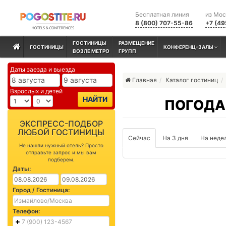
Бесплатная линия
из Мо
8 (800) 707-55-86
+7 (49
ГОСТИНИЦЫ
РАЗМЕЩЕНИЕ
ГОСТИНИЦЫ
КОНФЕРЕНЦ-ЗАЛЫ
ВОЗЛЕ МЕТРО
ГРУПП
Даты заезда и выезда
Главная
Каталог гостиниц
Взрослых и детей
НАЙТИ
ПОГОДА
ЭКСПРЕСС-ПОДБОР
ЛЮБОЙ ГОСТИНИЦЫ
Сейчас
На 3 дня
На неде
Не нашли нужный отель? Просто
отправьте запрос и мы вам
подберем.
Даты:
Город / Гостиница:
Телефон: