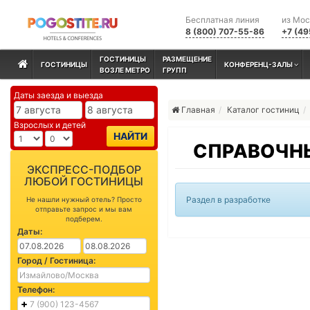
Бесплатная линия
из Мо
8 (800) 707-55-86
+7 (49
ГОСТИНИЦЫ
РАЗМЕЩЕНИЕ
ГОСТИНИЦЫ
КОНФЕРЕНЦ-ЗАЛЫ
ВОЗЛЕ МЕТРО
ГРУПП
Даты заезда и выезда
Главная
Каталог гостиниц
Взрослых и детей
НАЙТИ
СПРАВОЧНЫ
ЭКСПРЕСС-ПОДБОР
ЛЮБОЙ ГОСТИНИЦЫ
Раздел в разработке
Не нашли нужный отель? Просто
отправьте запрос и мы вам
подберем.
Даты:
Город / Гостиница:
Телефон: