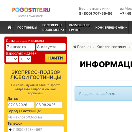
Бесплатная линия
из Мо
8 (800) 707-55-86
+7 (49
ГОСТИНИЦЫ
РАЗМЕЩЕНИЕ
ГОСТИНИЦЫ
КОНФЕРЕНЦ-ЗАЛЫ
ВОЗЛЕ МЕТРО
ГРУПП
Даты заезда и выезда
Главная
Каталог гостиниц
Взрослых и детей
НАЙТИ
ИНФОРМАЦИ
ЭКСПРЕСС-ПОДБОР
ЛЮБОЙ ГОСТИНИЦЫ
Не нашли нужный отель? Просто
отправьте запрос и мы вам
подберем.
Раздел в разработке
Даты:
Город / Гостиница:
Телефон: