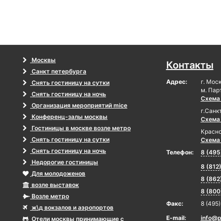
Москвы
Контакты
Санкт петербурга
Адрес:
г. Мос
Снять гостиницу на сутки
м. Пар
Снять гостиницу на ночь
Схема
Организация мероприятий mice
г.Санк
Конференц-залы москвы
Схема
Гостиницы в москве возле метро
Красно
Снять гостиницу на сутки
Схема
Снять гостиницу на ночь
Телефон:
8 (495
Недорогие гостиницы
8 (812
Для молодоженов
8 (862
возле выставок
8 (800
Возле метро
Факс:
8 (495
ж\д вокзалов и аэропортов
E-mail:
info@p
Отели москвы принимающие с