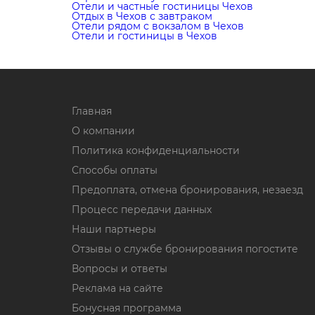
Отели и частные гостиницы Чехов
Отдых в Чехов с завтраком
Отели рядом с вокзалом в Чехов
Отели и гостиницы в Чехов
Главная
О компании
Политика конфиденциальности
Способы оплаты
Предоплата, отмена бронирования, незаезд
Процесс передачи данных
Наши партнеры
Отзывы о службе бронирования погостите
Вопросы и ответы
Реклама на сайте
Бонусная программа