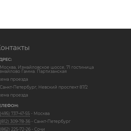
Контакты
ДРЕС:
. Москва, Измайловское шоссе, 71 гостиница
змайлово Гамма. Партизанская
хема проезда
. Санкт-Петербург, Невский проспект 87/2
хема проезда
ЕЛЕФОН:
(495) 737-47-55
- Москва
(812) 309-78-36
- Санкт-Петербург
(862) 225-72-26
- Сочи