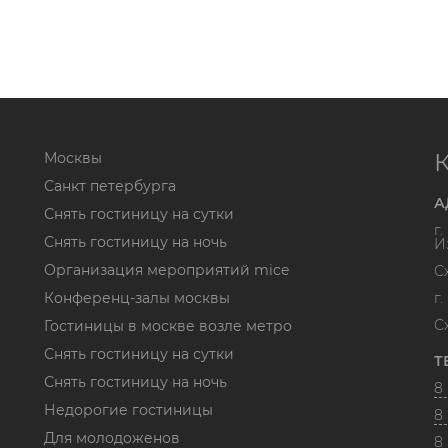
Москвы
Санкт петербурга
А
Снять гостиницу на сутки
г
Снять гостиницу на ночь
И
Организация мероприятий mice
С
Конференц-залы москвы
г
С
Гостиницы в москве возле метро
Снять гостиницу на сутки
Т
Снять гостиницу на ночь
8 
Недорогие гостиницы
8 
Для молодоженов
8 