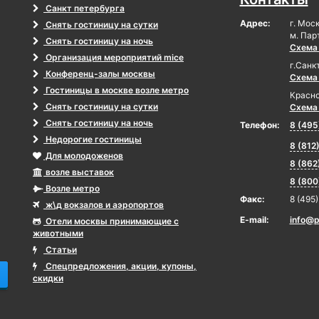
Санкт петербурга
Адрес:
г. Мос
Снять гостиницу на сутки
м. Пар
Снять гостиницу на ночь
Схема
Организация мероприятий mice
г.Санк
Конференц-залы москвы
Схема
Гостиницы в москве возле метро
Красно
Снять гостиницу на сутки
Схема
Снять гостиницу на ночь
Телефон:
8 (495
Недорогие гостиницы
8 (812
Для молодоженов
8 (862
возле выставок
8 (800
Возле метро
Факс:
8 (495
ж\д вокзалов и аэропортов
E-mail:
info@p
Отели москвы принимающие с
животными
Статьи
Спецпредложения, акции, купоны,
скидки