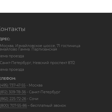
Контакты
ДРЕС:
. Москва, Измайловское шоссе, 71 гостиница
змайлово Гамма. Партизанская
хема проезда
. Санкт-Петербург, Невский проспект 87/2
хема проезда
ЕЛЕФОН:
(495) 737-47-55
- Москва
(812) 309-78-36
- Санкт-Петербург
(862) 225-72-26
- Сочи
 (800) 707-55-86
– бесплатный звонок