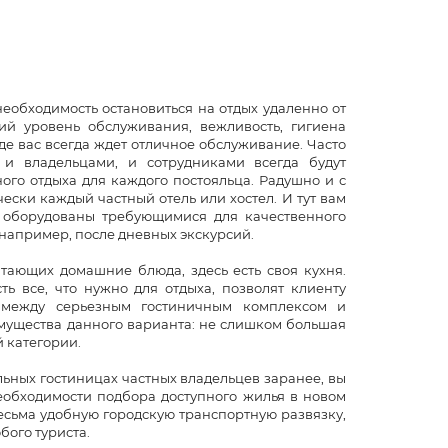
необходимость остановиться на отдых удаленно от
ий уровень обслуживания, вежливость, гигиена
где вас всегда ждет отличное обслуживание. Часто
 и владельцами, и сотрудниками всегда будут
го отдыха для каждого постояльца. Радушно и с
ески каждый частный отель или хостел. И тут вам
 оборудованы требующимися для качественного
 например, после дневных экскурсий.
читающих домашние блюда, здесь есть своя кухня.
ь все, что нужно для отдыха, позволят клиенту
 между серьезным гостиничным комплексом и
мущества данного варианта: не слишком большая
 категории.
льных гостиницах частных владельцев заранее, вы
необходимости подбора доступного жилья в новом
весьма удобную городскую транспортную развязку,
ого туриста.