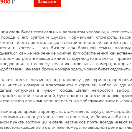
 900
₽
Заказать
ой отель будет оптимальным вариантом человеку, у кого есть 
 города с его суетой и шумом. Нормальная стоимость, высок
ентов - и это лишь малая доля достоинств отелей частных лиц, 
отели и хостелы - это бизнес для большой семьи, поэтому
дываться самые искренние усилия для обеспечения качественно
ствием встретить каждого клиента круглосуточно может практич
 предоставят по вашему желанию отдельные номера, которые
удобствами. Заказав бронь номера здесь, можно будет отдохнуть,
 таких отелях есть место под парковку, для туристов, предпо
е и чистые номера и апартаменты с хорошей мебелью, где ест
даться отпуском в чужом городе. Делая непростой выбор
юрной частной гостиницей, будет легко понять очевидные преи
партаментов или комнат одновременно с обслуживанием высокой
 некоторое время в аренду апартаменты по вкусу в комфортабе
экономить основную часть своего времени, избавляя себя от 
ном пункте. Гостиницы и отели частников почти всегда имеют 
е местонахождение и отличные номера по выгодной цене для люб