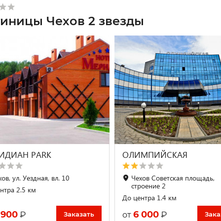
тиницы Чехов 2 звезды
ИДИАН PARK
ОЛИМПИЙСКАЯ
ов, ул. Уездная, вл. 10
Чехов Советская площадь,
строение 2
нтра 2.5 км
До центра 1.4 км
 900
6 000
₽
₽
от
Заказать
Зака