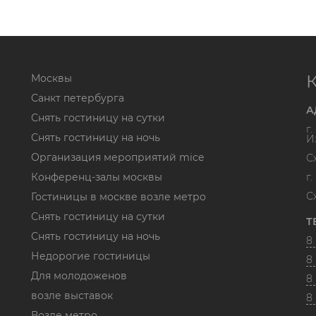
Москвы
Санкт петербурга
А
Снять гостиницу на сутки
г
Снять гостиницу на ночь
И
Организация мероприятий mice
С
Конференц-залы москвы
г
С
Гостиницы в москве возле метро
Снять гостиницу на сутки
Т
Снять гостиницу на ночь
8 
Недорогие гостиницы
8 
Для молодоженов
8 
возле выставок
8
Возле метро