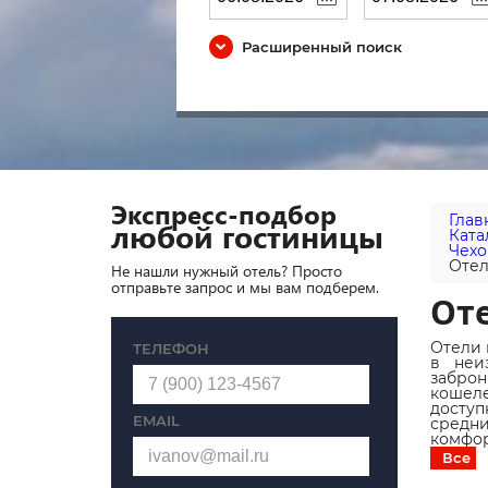
Расширенный поиск
Экспресс-подбор
Глав
любой гостиницы
Ката
Чехо
Отел
Не нашли нужный отель? Просто
отправьте запрос и мы вам подберем.
Оте
Отели 
ТЕЛЕФОН
в неи
заброн
кошел
доступ
EMAIL
средн
комфор
Все