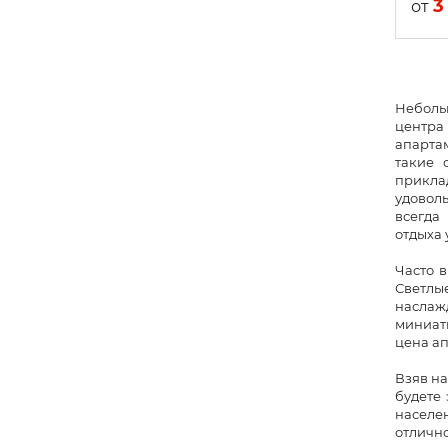
3
от
Небольш
центра
апартам
такие 
прикла
удоволь
всегда
отдыха 
Часто в
Светлы
наслаж
миниат
цена а
Взяв на
будете 
населен
отлично