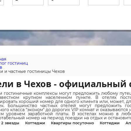
ная
лог гостиниц
в
и и частные гостиницы Чехов
ли в Чехов - официальный 
и гостиничные комплексы могут предложить любому путе
звестном крупном населенном пункте. В отелях пост
ировать хороший номер для одного клиента или, может, д
ек. Большинство частных отелей могут предложить го
ного класса "эконом" до дорогих VIP комнат и оказываются
им уровнем заработной платы. В хостелах можно в люб
табельный номер на период поездки на отдых и остановить
2 звезды
Коттеджи
Квартиры посуточно
Коттеджи
Ап