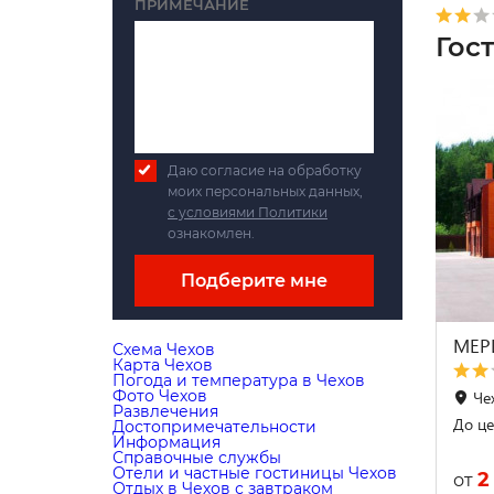
ПРИМЕЧАНИЕ
Гос
Даю согласие на обработку
моих персональных данных,
с условиями Политики
ознакомлен.
Подберите мне
МЕР
Схема Чехов
Карта Чехов
Погода и температура в Чехов
Фото Чехов
Чех
Развлечения
До це
Достопримечательности
Информация
Справочные службы
Отели и частные гостиницы Чехов
2
от
Отдых в Чехов с завтраком