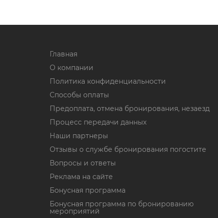
Главная
О компании
Политика конфиденциальности
Способы оплаты
Предоплата, отмена бронирования, незаезд
Процесс передачи данных
Наши партнеры
Отзывы о службе бронирования погостите
Вопросы и ответы
Реклама на сайте
Бонусная программа
Бонусная программа по бронированию
мероприятий