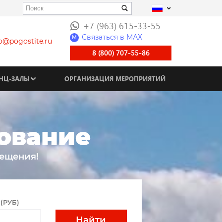
+7 (963) 615-33-55
Связаться в МАХ
M
fo@pogostite.ru
8 (800) 707-55-86
НЦ-ЗАЛЫ
ОРГАНИЗАЦИЯ МЕРОПРИЯТИЙ
рование
мещения!
(РУБ)
Найти