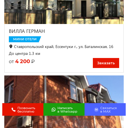
ВИЛЛА ГЕРМАН
МИНИ ОТЕЛИ
Ставропольский край, Ессентуки г., ул. Баталинская, 16
До центра 1.3 км
4 200
₽
от
Заказать
Позвонить
Написать
Связаться
M
бесплатно
в Whatsapp
в МАХ