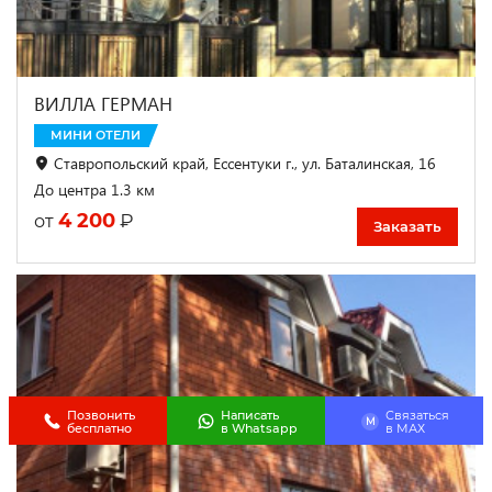
ВИЛЛА ГЕРМАН
МИНИ ОТЕЛИ
Ставропольский край, Ессентуки г., ул. Баталинская, 16
До центра 1.3 км
4 200
₽
от
Заказать
Позвонить
Написать
Связаться
M
бесплатно
в Whatsapp
в МАХ