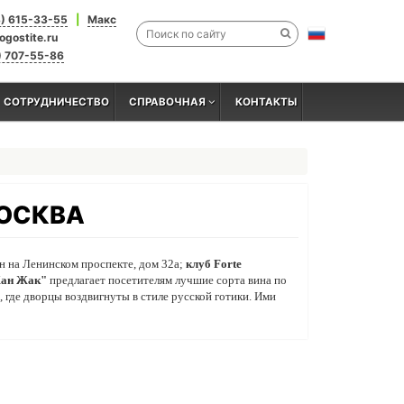
3) 615-33-55
|
Макс
ogostite.ru
) 707-55-86
СОТРУДНИЧЕСТВО
СПРАВОЧНАЯ
КОНТАКТЫ
МОСКВА
 на Ленинском проспекте, дом 32а;
клуб Forte
Жан Жак"
предлагает посетителям лучшие сорта вина по
, где дворцы воздвигнуты в стиле русской готики. Ими