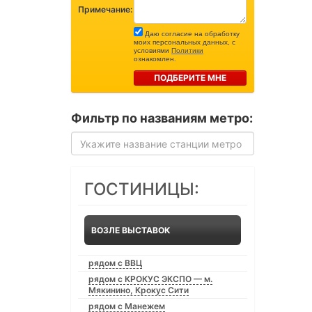
Примечание:
Даю согласие на обработку
моих персональных данных, с
условиями
Политики
ознакомлен.
ПОДБЕРИТЕ МНЕ
Фильтр по названиям метро:
ГОСТИНИЦЫ:
ВОЗЛЕ ВЫСТАВОК
рядом с ВВЦ
рядом с КРОКУС ЭКСПО — м.
Мякинино, Крокус Сити
рядом с Манежем