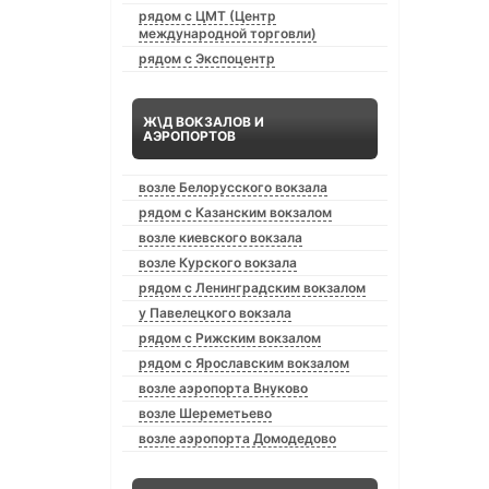
рядом с ЦМТ (Центр
международной торговли)
рядом с Экспоцентр
Ж\Д ВОКЗАЛОВ И
АЭРОПОРТОВ
возле Белорусского вокзала
рядом с Казанским вокзалом
возле киевского вокзала
возле Курского вокзала
рядом с Ленинградским вокзалом
у Павелецкого вокзала
рядом с Рижским вокзалом
рядом с Ярославским вокзалом
возле аэропорта Внуково
возле Шереметьево
возле аэропорта Домодедово