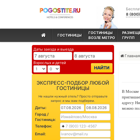
Беспла
8 (800
ГОСТИНИЦЫ
РАЗМЕЩ
ГОСТИНИЦЫ
ВОЗЛЕ МЕТРО
ГРУПП
Даты заезда и выезда
Главная
Взрослых и детей
НАЙТИ
ЭКСПРЕСС-ПОДБОР ЛЮБОЙ
ГОСТИНИЦЫ
В Москве 
Не нашли нужный отель? Просто отправьте
приглашае
запрос и мы вам подберем.
адресу Ни
Даты:
можно пол
Город /
Гостиница:
Телефон:
Email: