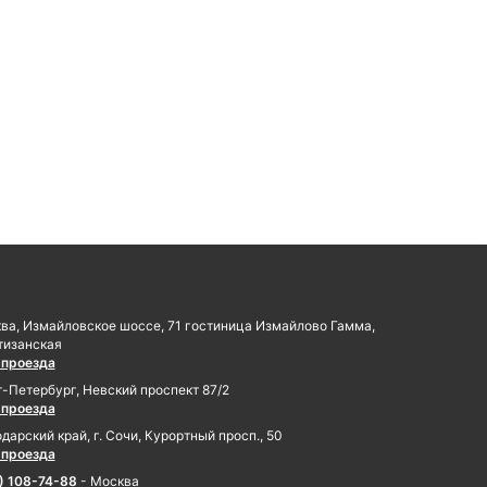
ква, Измайловское шоссе, 71 гостиница Измайлово Гамма,
тизанская
 проезда
т-Петербург, Невский проспект 87/2
 проезда
дарский край, г. Сочи, Курортный просп., 50
 проезда
) 108-74-88
- Москва