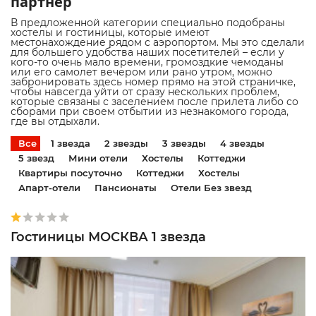
партнер
В предложенной категории специально подобраны
хостелы и гостиницы, которые имеют
местонахождение рядом с аэропортом. Мы это сделали
для большего удобства наших посетителей – если у
кого-то очень мало времени, громоздкие чемоданы
или его самолет вечером или рано утром, можно
забронировать здесь номер прямо на этой страничке,
чтобы навсегда уйти от сразу нескольких проблем,
которые связаны с заселением после прилета либо со
сборами при своем отбытии из незнакомого города,
где вы отдыхали.
Все
1 звезда
2 звезды
3 звезды
4 звезды
5 звезд
Мини отели
Хостелы
Коттеджи
Квартиры посуточно
Коттеджи
Хостелы
Апарт-отели
Пансионаты
Отели Без звезд
Гостиницы МОСКВА 1 звезда