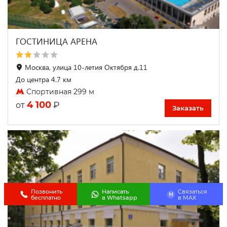
ГОСТИНИЦА АРЕНА
Москва, улица 10-летия Октября д.11
До центра 4.7 км
Спортивная 299 м
4 100
₽
от
Заказать
Позвонить
Написать
Связаться
M
бесплатно
в Whatsapp
в МАХ