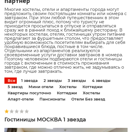
партнер
Многие хостелы, отели и апартаменты города могут
предложить своим постояльцам комнаты или номера с
завтраком. При этом любой путешественник в этом
видит огромный плюс, потому что туристу не
приходится просыпаться в отпуске и отправляться
сразу же в ранний поход к ближайшему ресторану. В
некоторых хостелах, отелях, гостиницах утром питание
предлагают за фуршетным столом, что предоставляет
удобную возможность посетителям выбирать для себя
понравившиеся блюда, постные в том числе.
Отдельными из апартаментов реализуются
своевременные услуги доставки завтраков в номера.
Поэтому человеком подбираются отели и гостиницы
города с включенным в стоимость проживания
завтраком, где можно отлично жить, не задумываясь о
том, где лучше завтракать.
Все
1 звезда
2 звезды
3 звезды
4 звезды
5 звезд
Мини отели
Хостелы
Коттеджи
Квартиры посуточно
Коттеджи
Хостелы
Апарт-отели
Пансионаты
Отели Без звезд
Гостиницы МОСКВА 1 звезда