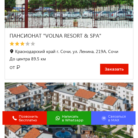
ПАНСИОНАТ "VOLNA RESORT & SPA"
Краснодарский край г. Сочи, ул. Ленина, 219А, Сочи
До центра 89.5 км
₽
от
Заказать
Позвонить
Написать
Связаться
M
бесплатно
в Whatsapp
в МАХ