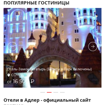
ПОПУЛЯРНЫЕ ГОСТИНИЦЫ
Рэдиссон Блю Резорт Сочи - Radisson Blu Resort &
Congress Centre
СОЧИ
15 233 ₽
от
Отели в Адлер - официальный сайт