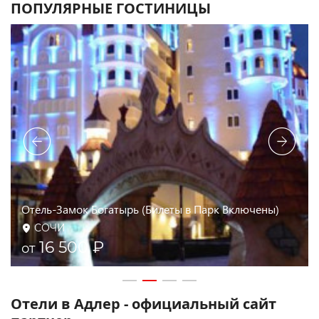
ПОПУЛЯРНЫЕ ГОСТИНИЦЫ
Рэдиссон Блю Резорт Сочи - Radisson Blu Resort &
Congress Centre
СОЧИ
15 233 ₽
от
Отели в Адлер - официальный сайт