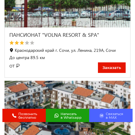
ПАНСИОНАТ "VOLNA RESORT & SPA"
Краснодарский край г. Сочи, ул. Ленина, 219А, Сочи
До центра 89.5 км
₽
от
Заказать
Позвонить
Написать
Связаться
M
бесплатно
в Whatsapp
в МАХ