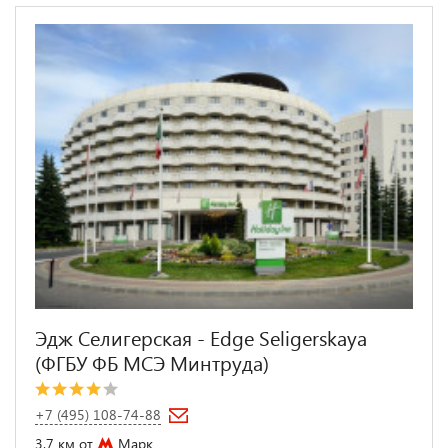
Эдж Селигерская - Edge Seligerskaya
(ФГБУ ФБ МСЭ Минтруда)
+7 (495) 108-74-88
3.7 км от
Марк