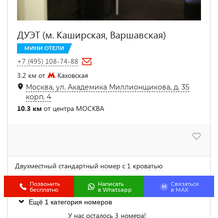
ДУЭТ (м. Каширская, Варшавская)
МИНИ ОТЕЛИ
+7 (495) 108-74-88
3.2 км от
Каховская
Москва, ул. Академика Миллионщикова, д. 35
корп. 4
10.3 км
от центра МОСКВА
Двухместный стандартный номер с 1 кроватью
4 500
от
₽
цена за 1 сутки
Позвонить
Написать
Связаться
M
бесплатно
в Whatsapp
в МАХ
Ещё 1 категория номеров
У нас осталось 3 номера!