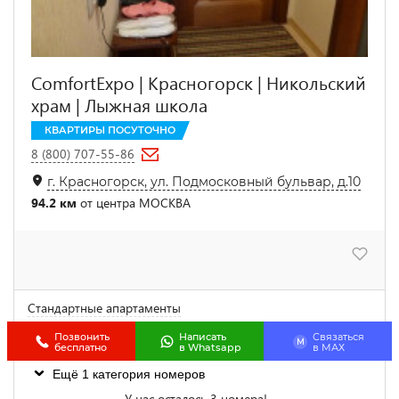
ComfortExpo | Красногорск | Никольский
храм | Лыжная школа
КВАРТИРЫ ПОСУТОЧНО
8 (800) 707-55-86
г. Красногорск, ул. Подмосковный бульвар, д.10
94.2 км
от центра МОСКВА
Стандартные апартаменты
5 800
от
₽
цена за 1 сутки
Позвонить
Написать
Связаться
M
бесплатно
в Whatsapp
в МАХ
Ещё 1 категория номеров
У нас осталось 3 номера!