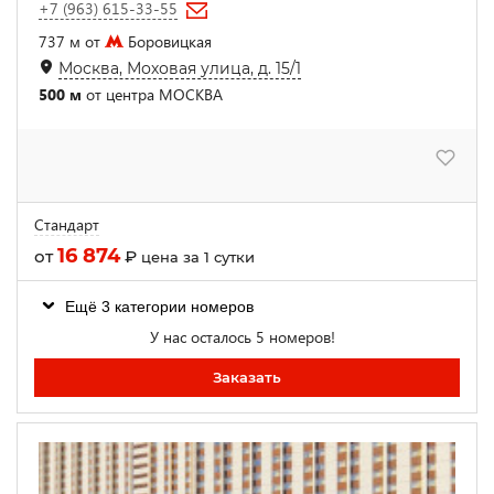
+7 (963) 615-33-55
737 м от
Боровицкая
Москва, Моховая улица, д. 15/1
500 м
от центра МОСКВА
Стандарт
16 874
от
₽
цена за 1 сутки
Ещё 3 категории номеров
У нас осталось 5 номеров!
Заказать