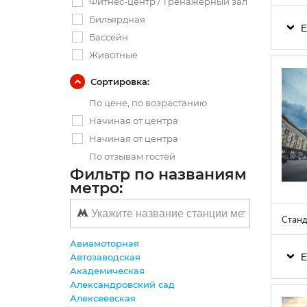
Фитнес-центр / Тренажерный зал
Бильярдная
Е
Бассейн
Животные
Сортировка:
По цене, по возрастанию
Начиная от центра
Начиная от центра
По отзывам гостей
Фильтр по названиям
метро:
Станд
Авиамоторная
Е
Автозаводская
Академическая
Александровский сад
Алексеевская