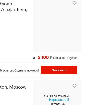
йлово -
Альфа, Бета,
5 100
от
₽
цена за 1 сутки
ё есть свободные номера!
Заказать
lton, Moscow
оценка по отзывам:
Нормально
5
Читать 4