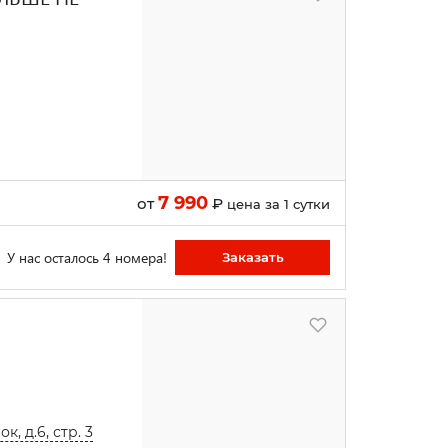
7 990
от
₽
цена за 1 сутки
У нас осталось 4 номера!
Заказать
, д.6, стр. 3