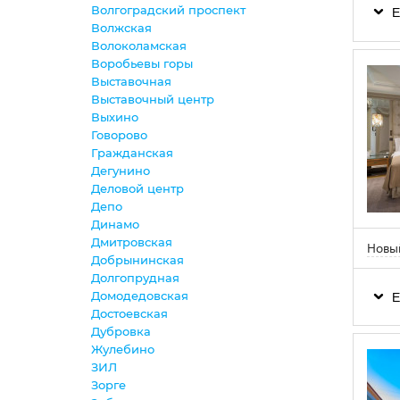
Волгоградский проспект
Е
Волжская
Волоколамская
Воробьевы горы
Выставочная
Выставочный центр
Выхино
Говорово
Гражданская
Дегунино
Деловой центр
Депо
Динамо
Дмитровская
Новы
Добрынинская
Долгопрудная
Домодедовская
Е
Достоевская
Дубровка
Жулебино
ЗИЛ
Зорге