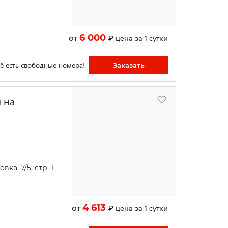
6 000
от
₽
цена за 1 сутки
ё есть свободные номера!
Заказать
 на
а, 7/5, стр. 1
4 613
от
₽
цена за 1 сутки