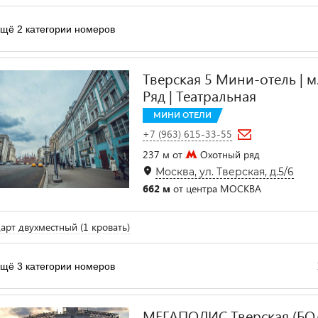
щё 2 категории номеров
Тверская 5 Мини-отель | 
Ряд | Театральная
МИНИ ОТЕЛИ
+7 (963) 615-33-55
237 м от
Охотный ряд
Москва, ул. Тверская, д.5/6
662 м
от центра МОСКВА
арт двухместный (1 кровать)
щё 3 категории номеров
МЕГАПОЛИС Тверская (Б