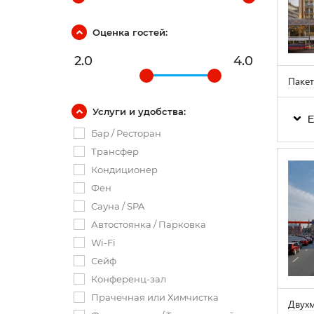
Оценка гостей:
2.0
4.0
Пакет
Услуги и удобства:
Е
Бар / Ресторан
Трансфер
Кондиционер
Фен
Сауна / SPA
Автостоянка / Парковка
Wi-Fi
Сейф
Конференц-зал
Прачечная или Химчистка
Двухм