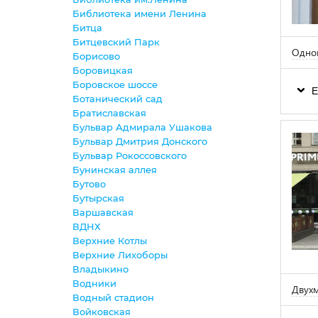
Библиотека имени Ленина
Битца
Битцевский Парк
Одно
Борисово
Боровицкая
Боровское шоссе
Е
Ботанический сад
Братиславская
Бульвар Адмирала Ушакова
Бульвар Дмитрия Донского
Бульвар Рокоссовского
Бунинская аллея
Бутово
Бутырская
Варшавская
ВДНХ
Верхние Котлы
Верхние Лихоборы
Владыкино
Водники
Двухм
Водный стадион
Войковская