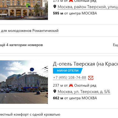
173 м от
Охотный ряд
Москва, район Тверской, улица
595 м
от центра МОСКВА
 для молодоженов Романтический
Ещ
щё 4 категории номеров
Д-отель Тверская (на Кра
МИНИ ОТЕЛИ
+7 (495) 108-74-88
237 м от
Охотный ряд
Москва, ул. Тверская, д. 5/6
662 м
от центра МОСКВА
естный комфорт с одной кроватью