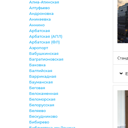
Алма-Атинская
Алтуфьево
Андроновка
Аникеевка
Аннино
Арбатская
Арбатская (АПЛ)
Арбатская (ФЛ)
Аэропорт
Бабушкинская
Станд
Багратионовская
Баковка
Балтийская
Е
Баррикадная
Бауманская
Беговая
Белокаменная
Беломорская
Белорусская
Беляево
Бескудниково
Бибирево
Библиотека им.Ленина