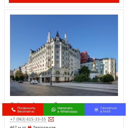
Сафмар Аврора Люкс
Позвонить
Написать
Связаться
M
бесплатно
в Whatsapp
в МАХ
+7 (963) 615-33-55
467 м от
Театральная