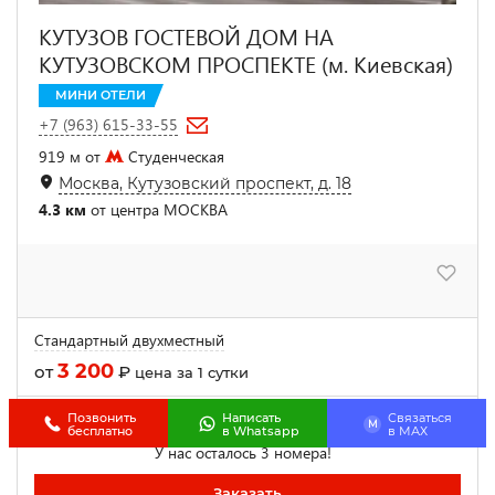
КУТУЗОВ ГОСТЕВОЙ ДОМ НА
КУТУЗОВСКОМ ПРОСПЕКТЕ (м. Киевская)
МИНИ ОТЕЛИ
+7 (963) 615-33-55
919 м от
Студенческая
Москва, Кутузовский проспект, д. 18
4.3 км
от центра МОСКВА
Стандартный двухместный
3 200
от
₽
цена за 1 сутки
Позвонить
Написать
Связаться
Ещё 1 категория номеров
M
бесплатно
в Whatsapp
в МАХ
У нас осталось 3 номера!
Заказать