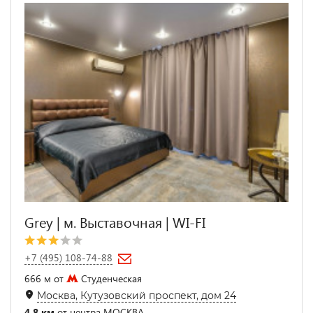
Grey | м. Выставочная | WI-FI
+7 (495) 108-74-88
666 м от
Студенческая
Москва, Кутузовский проспект, дом 24
4.8 км
от центра МОСКВА